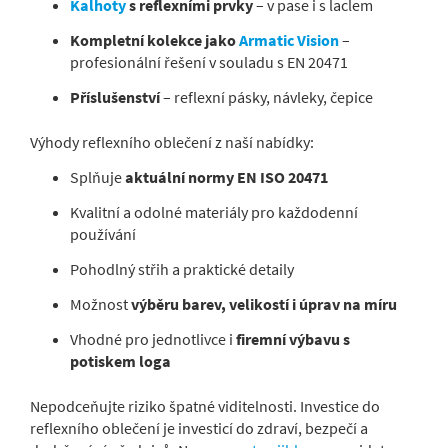
Kalhoty
s reflexními prvky
– v pase i s laclem
Kompletní kolekce jako
Armatic Vision
–
profesionální řešení v souladu s EN 20471
Příslušenství
– reflexní pásky, návleky, čepice
Výhody reflexního oblečení z naší nabídky:
Splňuje
aktuální normy EN ISO 20471
Kvalitní a odolné materiály pro každodenní
používání
Pohodlný střih a praktické detaily
Možnost
výběru barev, velikostí i úprav na míru
Vhodné pro jednotlivce i
firemní výbavu s
potiskem loga
Nepodceňujte riziko špatné viditelnosti. Investice do
reflexního oblečení je investicí do zdraví, bezpečí a