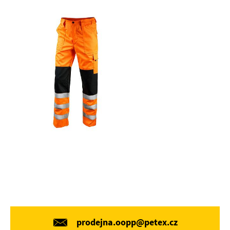
prodejna.oopp@petex.cz