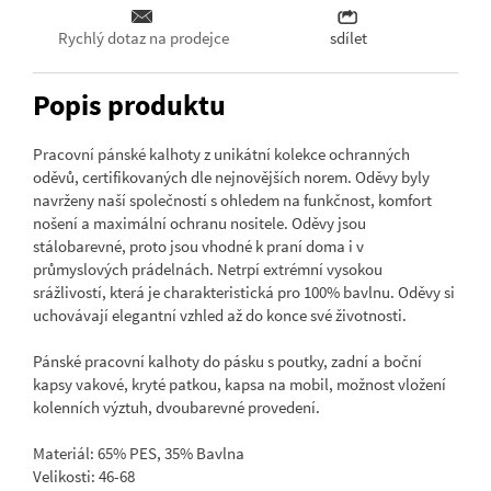
Rychlý dotaz na prodejce
sdílet
Popis produktu
Pracovní pánské kalhoty z unikátní kolekce ochranných
oděvů, certifikovaných dle nejnovějších norem. Oděvy byly
navrženy naší společností s ohledem na funkčnost, komfort
nošení a maximální ochranu nositele. Oděvy jsou
stálobarevné, proto jsou vhodné k praní doma i v
průmyslových prádelnách. Netrpí extrémní vysokou
srážlivostí, která je charakteristická pro 100% bavlnu. Oděvy si
uchovávají elegantní vzhled až do konce své životnosti.
Pánské pracovní kalhoty do pásku s poutky, zadní a boční
kapsy vakové, kryté patkou, kapsa na mobil, možnost vložení
kolenních výztuh, dvoubarevné provedení.
Materiál: 65% PES, 35% Bavlna
Velikosti: 46-68