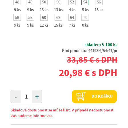
48
48
50
50
52
54
56
9 ks
9 ks
13 ks
13 ks
4 ks
5 ks
13 ks
58
58
60
62
64
70
9 ks
9 ks
12 ks
15 ks
7 ks
0 ks
skladem 5-100 ks
Kód produktu: 44193M/54/41/pr
33,85 € s DPH
20,98 € s DPH
+
-
DO KOŠÍKU
Skladová dostupnost se může lišit. V případě nedostupnosti
Vás budeme informovat.