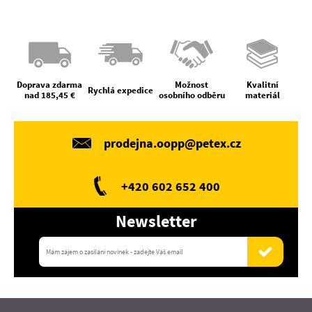
Doprava zdarma
Možnost
Kvalitní
Rychlá expedice
nad 185,45 €
osobního odběru
materiál
prodejna.oopp@petex.cz
+420 602 652 400
Newsletter