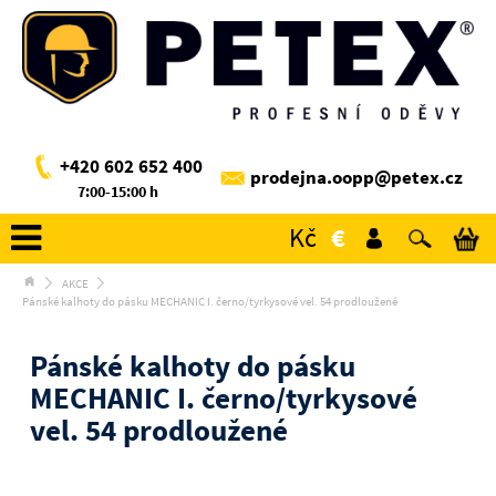
+420 602 652 400
prodejna.oopp@petex.cz
7:00-15:00 h
Kč
€
AKCE
Pánské kalhoty do pásku MECHANIC I. černo/tyrkysové vel. 54 prodloužené
Pánské kalhoty do pásku
MECHANIC I. černo/tyrkysové
vel. 54 prodloužené