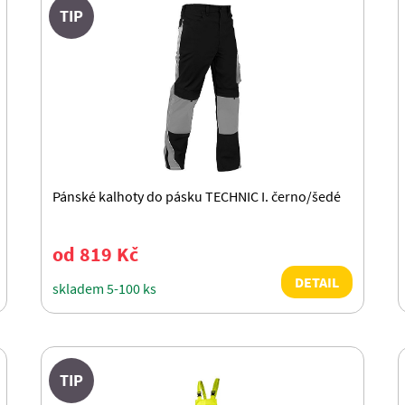
TIP
Pánské kalhoty do pásku TECHNIC I. černo/šedé
od 819 Kč
DETAIL
skladem 5-100 ks
TIP