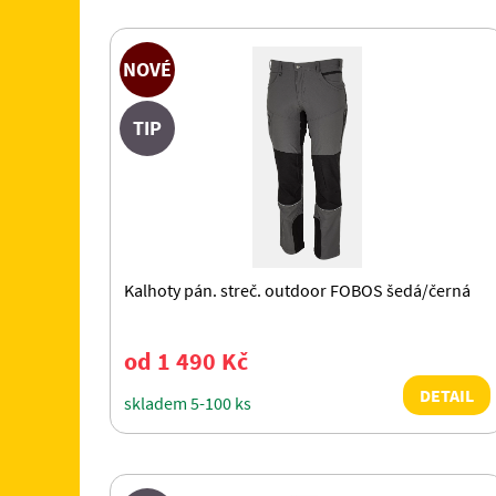
NOVÉ
TIP
Kalhoty pán. streč. outdoor FOBOS šedá/černá
od 1 490 Kč
DETAIL
skladem 5-100 ks