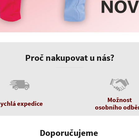
i na své potřeby v oblasti online zábavy.
Proč nakupovat u nás?
Možnost
ychlá expedice
osobního odbě
Doporučujeme