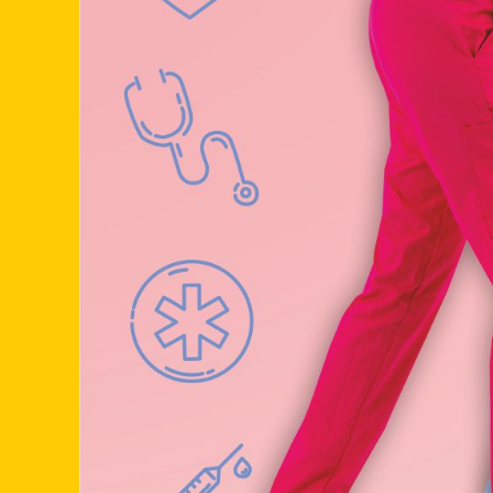
PetEx Jihl
vysoce kval
nás dělají 
nejlepší pr
proto se z
výživného 
pokud hled
Fantastyczn
online kasi
polskie
, kt
jsou pohán
zážitek na 
nebo dávát
zábavná, al
mazlíčka n
jako nám d