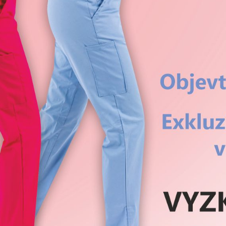
ava je renomovaný podnik pro milovníky zvířat, který se zaměřuje 
itních potřeb pro domácí mazlíčky, krmiv a doplňků. Desítky let zk
důvěryhodného partnera, který zajišťuje, aby vaši mazlíčci dostali j
odukty a péči. Chápeme, že naši chlupatí přátelé jsou součástí naší 
avazujeme poskytovat špičkové produkty pro péči o domácí mazlíč
krmiva, pohodlných pelíšků, zábavných hraček a dalších. Na druho
áte zábavu po dni stráveném péčí o své mazlíčky, podívejte se na
y Skaut - platformu, která nabízí široký výběr nejkvalitnějších a s
n pro polské hráče. Mezi nimi je široký výběr
najlepiej wypłacalne 
eré zajišťují zábavu a vzrušení pro nadšence do kasinových her. Ta
ěna renomovanými vývojáři softwaru a poskytují bezproblémový 
různých zařízeních. Ať už jste fanouškem stolních her, výherních 
e přednost živým kasinovým hrám, platforma uvádí kasina, která 
e mají i vysokou míru výplat. Stejně jako PetEx Jihlava klade pot
a první místo, i Fantastyczny Skaut upřednostňuje spokojenost hrá
ůvěřujete v otázce blaha vašeho mazlíčka, můžete se Fantastyczny