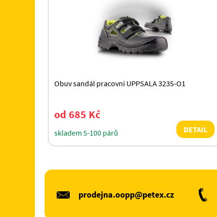
Obuv sandál pracovní UPPSALA 3235-O1
od 685 Kč
DETAIL
skladem 5-100 párů
prodejna.oopp@petex.cz