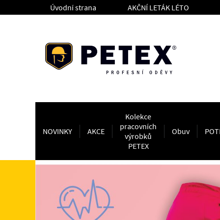
Úvodní strana
AKČNÍ LETÁK LÉTO
Kolekce
pracovních
NOVINKY
AKCE
Obuv
POT
výrobků
PETEX