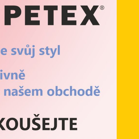
na prodej
ušeností z
en ty
rodiny, a
ky, včetně
u stranu,
polehlivých
kasyna
to kasina
herní
automatů
jsou nejen
řeby vašeho
čů. Stejně
 Skaut