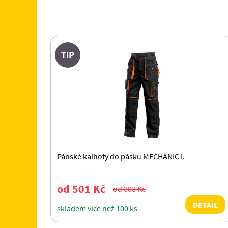
TIP
Pánské kalhoty do pásku MECHANIC I.
od 501 Kč
od 808 Kč
DETAIL
skladem více než 100 ks