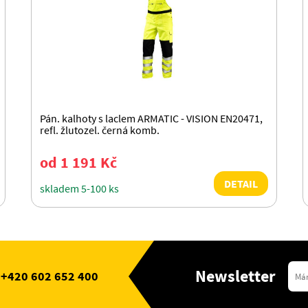
Pán. kalhoty s laclem ARMATIC - VISION EN20471,
refl. žlutozel. černá komb.
od 1 191 Kč
DETAIL
skladem 5-100 ks
Newsletter
+420 602 652 400