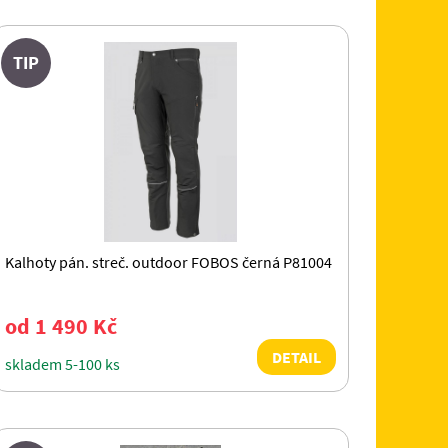
TIP
Kalhoty pán. streč. outdoor FOBOS černá P81004
od 1 490 Kč
DETAIL
skladem 5-100 ks