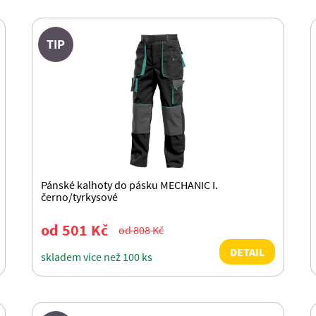
TIP
Pánské kalhoty do pásku MECHANIC I.
černo/tyrkysové
od 501 Kč
od 808 Kč
DETAIL
skladem více než 100 ks