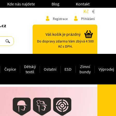
Kde nás najdete
Blog
Kontakt
Kč
€
Registrace
Přihlášení
.cz
Váš košík je prázdný
Do dopravy zdarma Vám zbývá 4 500
Kč s DPH.
Dětský
Zimní
Čepice
Ostatní
ESD
Výprodej
textil
bundy