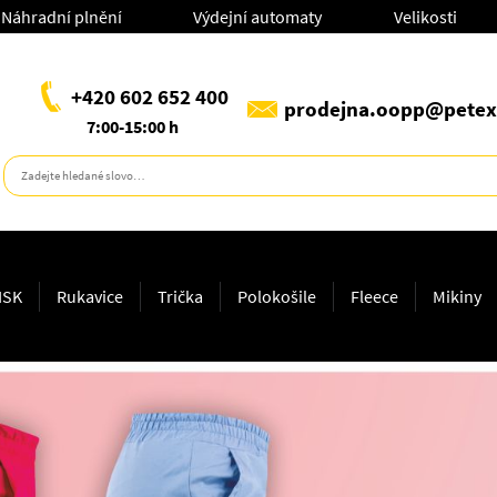
Náhradní plnění
Výdejní automaty
Velikosti
+420 602 652 400
prodejna.oopp@petex
7:00-15:00 h
ISK
Rukavice
Trička
Polokošile
Fleece
Mikiny