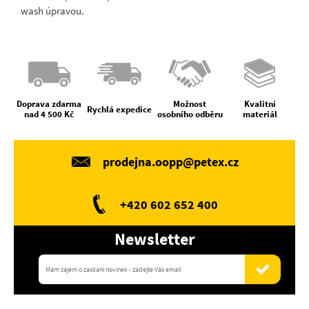
wash úpravou.
Doprava zdarma
Možnost
Kvalitní
Rychlá expedice
nad 4 500 Kč
osobního odběru
materiál
prodejna.oopp@petex.cz
+420 602 652 400
Newsletter