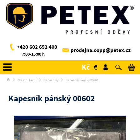
+420 602 652 400
prodejna.oopp@petex.cz
7:00-15:00 h
Kč
€
Ostatní textil
Kapesníky
Kapesník pánský 00602
Kapesník pánský 00602