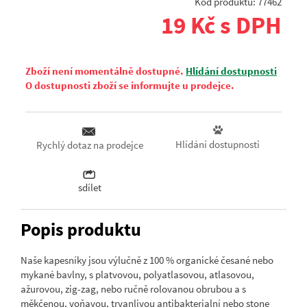
Kód produktu: 77462
19 Kč s DPH
Zboží není momentálně dostupné.
Hlídání dostupnosti
O dostupnosti zboží se informujte u prodejce.
Hlídání dostupnosti
Rychlý dotaz na prodejce
sdílet
Popis produktu
Naše kapesníky jsou výlučně z 100 % organické česané nebo
mykané bavlny, s platvovou, polyatlasovou, atlasovou,
ažurovou, zig-zag, nebo ručně rolovanou obrubou a s
měkčenou, voňavou, trvanlivou antibakterialní nebo stone