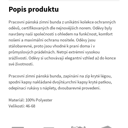
Popis produktu
Pracovní pánská zimní bunda z unikátní kolekce ochranných
oděvů, certifikovaných dle nejnovějších norem. Oděvy byly
navrženy naší společností s ohledem na funkčnost, komfort
nošení a maximální ochranu nositele. Oděvy jsou
stálobarevné, proto jsou vhodné k praní doma i v
průmyslových prádelnách. Netrpí extrémní vysokou
srážlivostí. Oděvy si uchovávají elegantní vzhled až do konce
své životnosti.
Pracovní zimní pánská bunda, zapínání na zip kryté légou,
spodní kapsy nakládané dvojité,vrchní kapsy kryté patkou,
odepínací rukávy s náplety, dvoubarevné provedení.
Materiál: 100% Polyester
Velikosti: 46-68