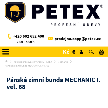
+420 602 652 400
prodejna.oopp@petex.cz
7:00-15:00 h
Kč
€
Kolekce pracovních výrobků PETEX
Mechanic
Pánská zimní bunda MECHANIC I. vel. 68
Pánská zimní bunda MECHANIC I.
vel. 68