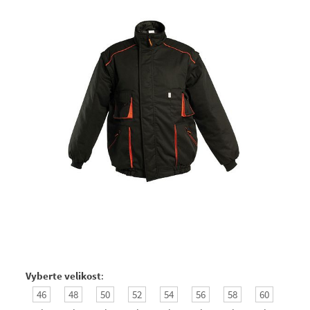
Vyberte velikost
:
46
48
50
52
54
56
58
60