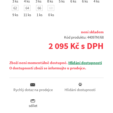
3 ks
4 ks
3 ks
8 ks
5 ks
6 ks
6 ks
4 ks
62
64
66
68
9 ks
11 ks
1 ks
0 ks
není skladem
Kód produktu: 44097M/68
2 095 Kč s DPH
Zboží není momentálně dostupné.
Hlídání dostupnosti
O dostupnosti zboží se informujte u prodejce.
Hlídání dostupnosti
Rychlý dotaz na prodejce
sdílet