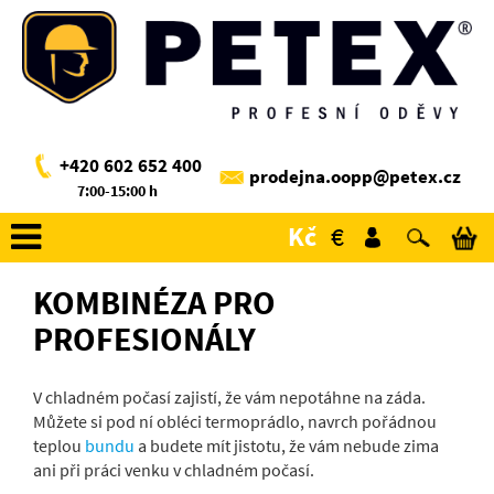
+420 602 652 400
prodejna.oopp@petex.cz
7:00-15:00 h
Kč
€
KOMBINÉZA PRO
PROFESIONÁLY
V chladném počasí zajistí, že vám nepotáhne na záda.
Můžete si pod ní obléci termoprádlo, navrch pořádnou
teplou
bundu
a budete mít jistotu, že vám nebude zima
ani při práci venku v chladném počasí.