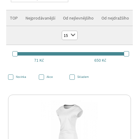
TOP
Nejprodávanější
Od nejlevnějšího
Od nejdražšího
15
71 Kč
650 Kč
Novinka
Akce
Skladem