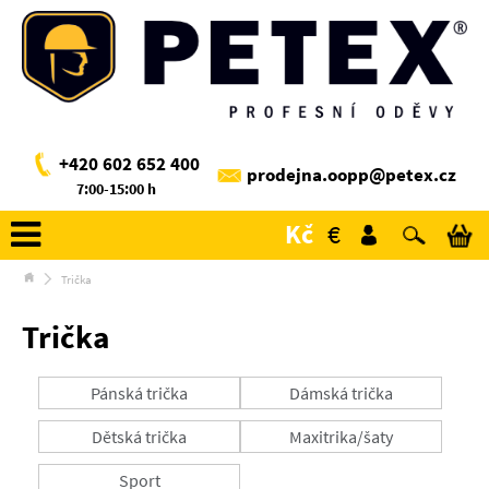
+420 602 652 400
prodejna.oopp@petex.cz
7:00-15:00 h
Kč
€
Trička
Trička
Pánská trička
Dámská trička
Dětská trička
Maxitrika/šaty
Sport