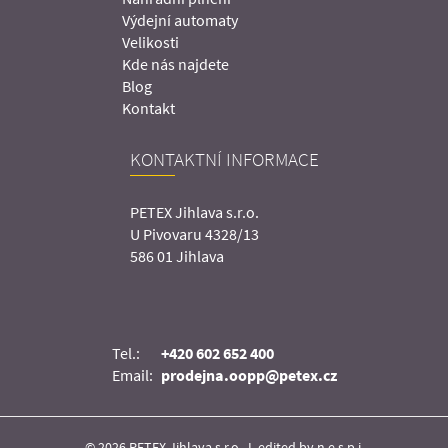
Výdejní automaty
Velikosti
Kde nás najdete
Blog
Kontakt
KONTAKTNÍ INFORMACE
PETEX Jihlava s.r.o.
U Pivovaru 4328/13
586 01 Jihlava
Tel.:
+420 602 652 400
Email:
prodejna.oopp@petex.cz
© 2026 PETEX Jihlava s.r.o. I
edited by n.e.s.p.i.