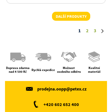
DALŠÍ PRODUKTY
1
2
3
Doprava zdarma
Možnost
Kvalitní
Rychlá expedice
nad 4 500 Kč
osobního odběru
materiál
prodejna.oopp@petex.cz
+420 602 652 400