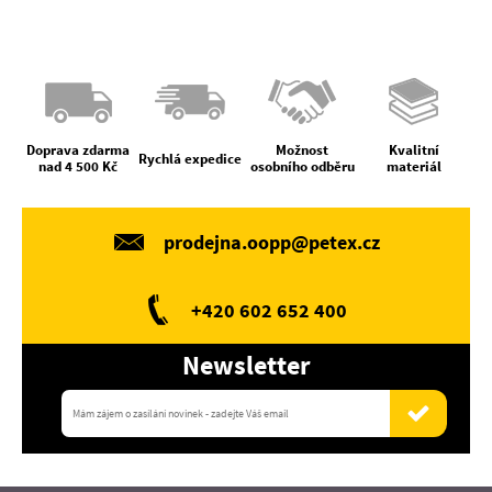
Doprava zdarma
Možnost
Kvalitní
Rychlá expedice
nad 4 500 Kč
osobního odběru
materiál
prodejna.oopp@petex.cz
+420 602 652 400
Newsletter