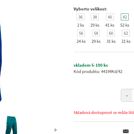
Vyberte velikost
:
36
38
40
42
2 ks
29 ks
41 ks
52 ks
56
58
60
62
24 ks
29 ks
31 ks
21 ks
skladem 5-100 ks
Kód produktu: 44194Kd/42
-
Skladová dostupnost se může liš