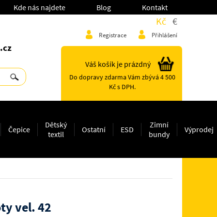
Kde nás najdete
Blog
Kontakt
Kč
€
Registrace
Přihlášení
.cz
Váš košík je prázdný
Do dopravy zdarma Vám zbývá 4 500
Kč s DPH.
Dětský
Zimní
Čepice
Ostatní
ESD
Výprodej
textil
bundy
y vel. 42