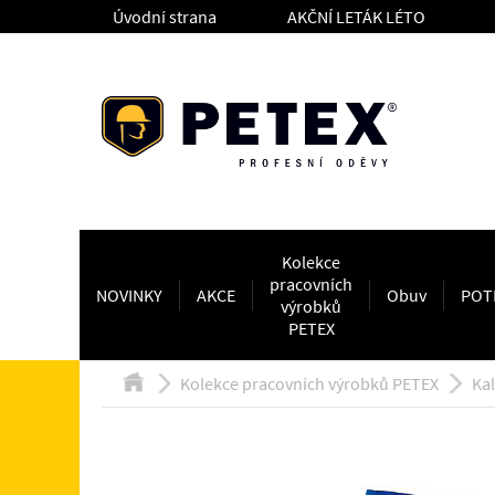
Úvodní strana
AKČNÍ LETÁK LÉTO
Kolekce
pracovních
NOVINKY
AKCE
Obuv
POT
výrobků
PETEX
Kolekce pracovních výrobků PETEX
Ka