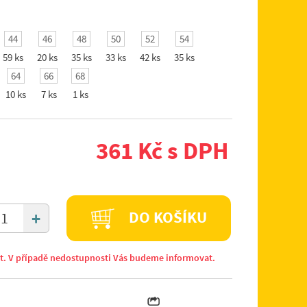
44
46
48
50
52
54
59 ks
20 ks
35 ks
33 ks
42 ks
35 ks
64
66
68
10 ks
7 ks
1 ks
361 Kč s DPH
+
DO KOŠÍKU
it. V případě nedostupnosti Vás budeme informovat.