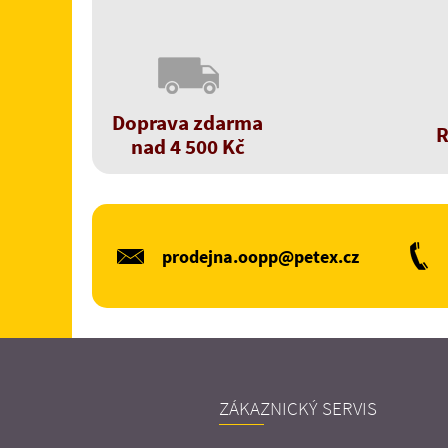
Doprava zdarma
R
nad 4 500 Kč
prodejna.oopp@petex.cz
ZÁKAZNICKÝ SERVIS