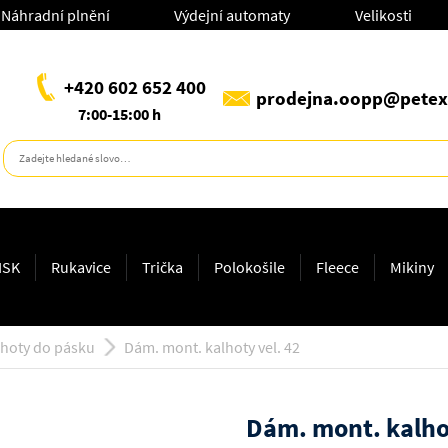
Náhradní plnění
Výdejní automaty
Velikosti
+420 602 652 400
prodejna.oopp@petex
7:00-15:00 h
ISK
Rukavice
Trička
Polokošile
Fleece
Mikiny
lhoty do pásku
Dám. mont. kalhoty vel. 42
Dám. mont. kalhot