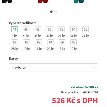
Vyberte velikost
:
44
46
48
50
52
54
56
8 ks
21 ks
34 ks
31 ks
21 ks
31 ks
21 ks
58
60
62
64
66
68
28 ks
19 ks
16 ks
20 ks
8 ks
10 ks
Barvy
-- vyberte
skladem 5-100 ks
Kód produktu: 44363K/44
526 Kč s DPH