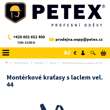
+420 602 652 400
prodejna.oopp@petex.cz
7:00-15:00 h
Kč
€
Ostatní textil
Ponožky
Klasic
Montérkové kraťasy s laclem vel. 44
Montérkové kraťasy s laclem vel.
44