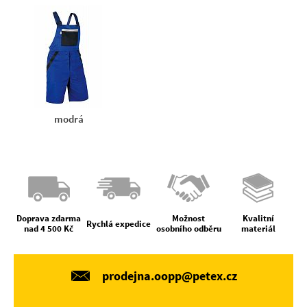
modrá
Doprava zdarma
Možnost
Kvalitní
Rychlá expedice
nad 4 500 Kč
osobního odběru
materiál
prodejna.oopp@petex.cz