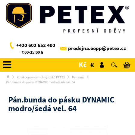
+420 602 652 400
prodejna.oopp@petex.cz
7:00-15:00 h
Kč
€
Kolekce pracovních výrobků PETEX
Dynamic
Pán.bunda do pásku DYNAMIC modro/šedá vel. 64
Pán.bunda do pásku DYNAMIC
modro/šedá vel. 64