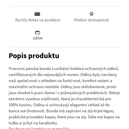
Hlídání dostupnosti
Rychlý dotaz na prodejce
sdílet
Popis produktu
Pracovní pánská bunda z unikátní kolekce ochranných oděvů,
certifikovaných dle nejnovějších norem. Oděvy byly navrženy
naší společností s ohledem na funkčnost, komfort nošení a
maximální ochranu nositele. Oděvy jsou stálobarevné, proto
jsou vhodné k praní doma i v průmyslových prádelnách. Netrpí
extrémní vysokou srážlivostí, která je charakteristická pro
100% bavlnu. Oděvy si uchovávají elegantní vzhled až do
konce své životnosti. Bunda má zapínání na zip kryté légou,
praktické provedení kapes, které jsou na zip. Dále má kapsu na
tužku a úchyt na karabinku.
Doubarevná kombinace materiálu.