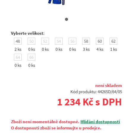
Vyberte velikost
:
48
50
52
54
56
58
60
62
2 ks
0 ks
0 ks
0 ks
0 ks
3 ks
4 ks
1 ks
64
66
0 ks
0 ks
není skladem
Kód produktu: 44265D/64/05
1 234 Kč s DPH
Zboží není momentálně dostupné.
Hlídání dostupnosti
O dostupnosti zboží se informujte u prodejce.