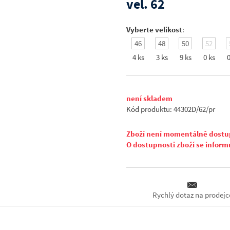
vel. 62
Vyberte velikost
:
46
48
50
52
4 ks
3 ks
9 ks
0 ks
0
není skladem
Kód produktu: 44302D/62/pr
Zboží není momentálně dost
O dostupnosti zboží se inform
Rychlý dotaz na prodejc