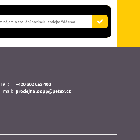
Tel.:
+420 602 652 400
Email:
prodejna.oopp@petex.cz