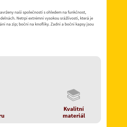
avrženy naší společností s ohledem na funkčnost,
elnách. Netrpí extrémní vysokou srážlivostí, která je
ní na zip; boční na knoflíky. Zadní a boční kapsy jsou
Kvalitní
ru
materiál