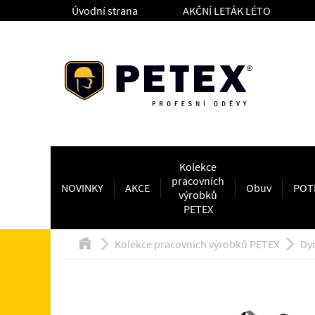
Úvodní strana
AKČNÍ LETÁK LÉTO
Kolekce
pracovních
NOVINKY
AKCE
Obuv
POT
výrobků
PETEX
Kolekce pracovních výrobků PETEX
Dy