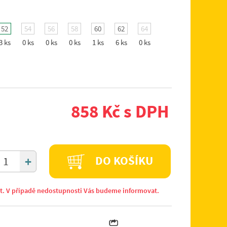
52
54
56
58
60
62
64
3 ks
0 ks
0 ks
0 ks
1 ks
6 ks
0 ks
858 Kč s DPH
+
DO KOŠÍKU
it. V případě nedostupnosti Vás budeme informovat.