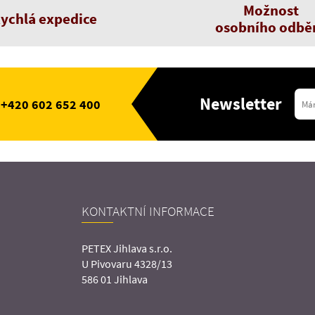
Možnost
ychlá expedice
osobního odbě
Newsletter
+420 602 652 400
KONTAKTNÍ INFORMACE
PETEX Jihlava s.r.o.
U Pivovaru 4328/13
586 01 Jihlava