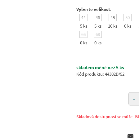
Vyberte velikost
:
44
46
48
50
5 ks
5 ks
16 ks
0 ks
66
68
0 ks
0 ks
skladem méně než 5 ks
Kód produktu: 44302D/52
-
Skladová dostupnost se může liš