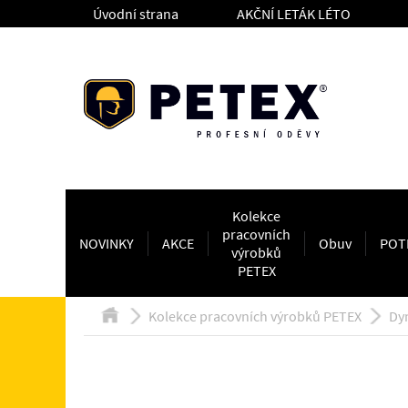
Úvodní strana
AKČNÍ LETÁK LÉTO
Kolekce
pracovních
NOVINKY
AKCE
Obuv
POT
výrobků
PETEX
Kolekce pracovních výrobků PETEX
Dy