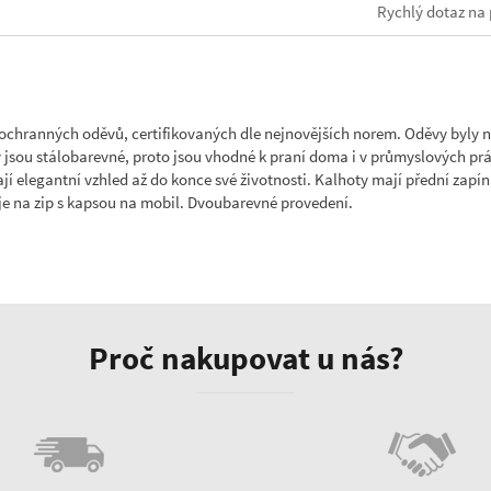
Rychlý dotaz na 
 ochranných oděvů, certifikovaných dle nejnovějších norem. Oděvy byly n
jsou stálobarevné, proto jsou vhodné k praní doma i v průmyslových prád
í elegantní vzhled až do konce své životnosti. Kalhoty mají přední zapíná
 je na zip s kapsou na mobil. Dvoubarevné provedení.
Proč nakupovat u nás?