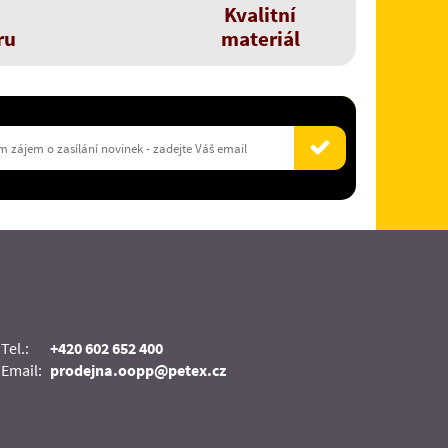
Kvalitní
ru
materiál
Tel.:
+420 602 652 400
Email:
prodejna.oopp@petex.cz