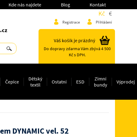
Kde nás najdete
Blog
Kontakt
Kč
€
Registrace
Přihlášení
.cz
Váš košík je prázdný
Do dopravy zdarma Vám zbývá 4 500
Kč s DPH.
Dětský
Zimní
Čepice
Ostatní
ESD
Výprodej
textil
bundy
lem DYNAMIC vel. 52