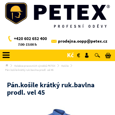
+420 602 652 400
prodejna.oopp@petex.cz
7:00-15:00 h
Kč
€
Kolekce pracovních výrobků PETEX
Košile
Pán.košile krátký ruk.bavlna prodl. vel 45
Pán.košile krátký ruk.bavlna
prodl. vel 45