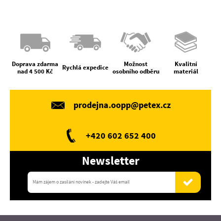
Doprava zdarma
Možnost
Kvalitní
Rychlá expedice
nad 4 500 Kč
osobního odběru
materiál
prodejna.oopp@petex.cz
+420 602 652 400
Newsletter