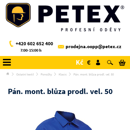
+420 602 652 400
prodejna.oopp@petex.cz
7:00-15:00 h
Kč
€
Ostatní textil
Ponožky
Klasic
Pán. mont. blůza prodl. vel. 50
Pán. mont. blůza prodl. vel. 50