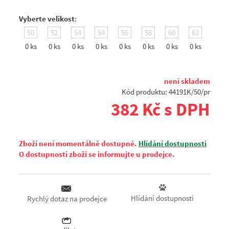
Vyberte velikost
:
50
52
54
54
56
58
60
62
0 ks
0 ks
0 ks
0 ks
0 ks
0 ks
0 ks
0 ks
není skladem
Kód produktu: 44191K/50/pr
382 Kč s DPH
Zboží není momentálně dostupné.
Hlídání dostupnosti
O dostupnosti zboží se informujte u prodejce.
Hlídání dostupnosti
Rychlý dotaz na prodejce