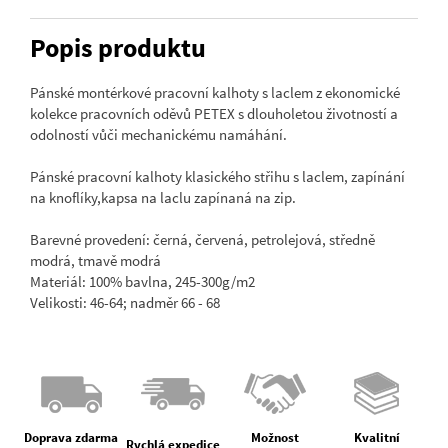
Popis produktu
Pánské montérkové pracovní kalhoty s laclem z ekonomické
kolekce pracovních oděvů PETEX s dlouholetou životností a
odolností vůči mechanickému namáhání.
Pánské pracovní kalhoty klasického střihu s laclem, zapínání
na knoflíky,kapsa na laclu zapínaná na zip.
Barevné provedení: černá, červená, petrolejová, středně
modrá, tmavě modrá
Materiál: 100% bavlna, 245-300g/m2
Velikosti: 46-64; nadměr 66 - 68
Doprava zdarma
Možnost
Kvalitní
Rychlá expedice