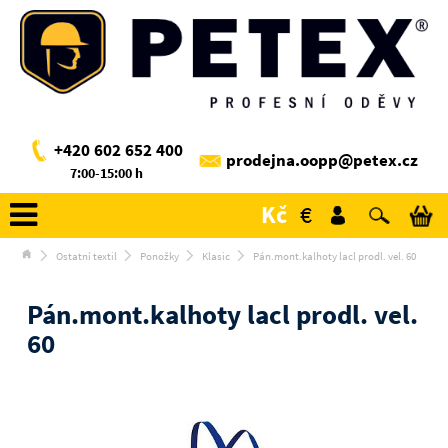
+420 602 652 400
prodejna.oopp@petex.cz
7:00-15:00 h
Kč
€
Ostatní textil
Ponožky
Klasic
Pán.mont.kalhoty lacl prodl. vel. 60
Pán.mont.kalhoty lacl prodl. vel.
60