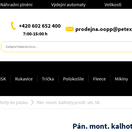
Náhradní plnění
Výdejní automaty
Velikosti
+420 602 652 400
prodejna.oopp@petex
7:00-15:00 h
ISK
Rukavice
Trička
Polokošile
Fleece
Mikiny
lhoty do pásku
Pán. mont. kalhoty prodl. vel. 58
Pán. mont. kalhot