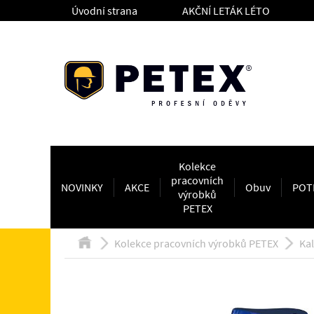
Úvodní strana
AKČNÍ LETÁK LÉTO
Kolekce
pracovních
NOVINKY
AKCE
Obuv
POT
výrobků
PETEX
Kolekce pracovních výrobků PETEX
Ka