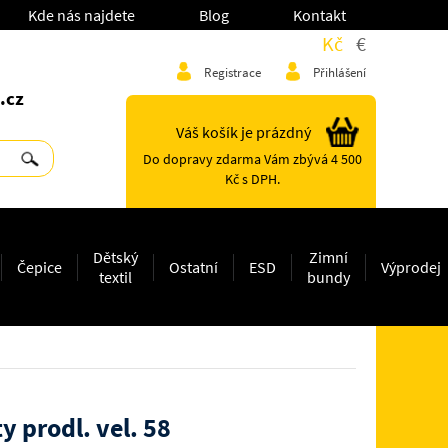
Kde nás najdete
Blog
Kontakt
Kč
€
Registrace
Přihlášení
.cz
Váš košík je prázdný
Do dopravy zdarma Vám zbývá 4 500
Kč s DPH.
Dětský
Zimní
Čepice
Ostatní
ESD
Výprodej
textil
bundy
y prodl. vel. 58