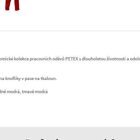
omické kolekce pracovních oděvů PETEX s dlouholetou životností a odo
na knoflíky v pase na tkaloun.
ředně modrá, tmavě modrá