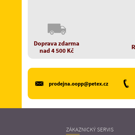
Doprava zdarma
R
nad 4 500 Kč
prodejna.oopp@petex.cz
ZÁKAZNICKÝ SERVIS