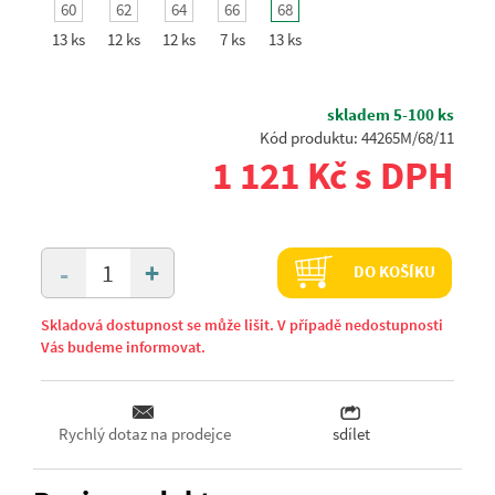
60
62
64
66
68
13 ks
12 ks
12 ks
7 ks
13 ks
skladem 5-100 ks
Kód produktu: 44265M/68/11
1 121 Kč s DPH
+
-
DO KOŠÍKU
Skladová dostupnost se může lišit. V případě nedostupnosti
Vás budeme informovat.
Rychlý dotaz na prodejce
sdílet