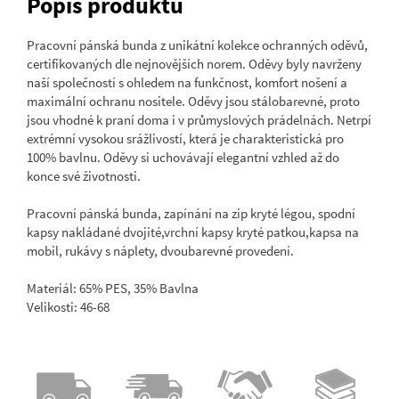
Popis produktu
Pracovní pánská bunda z unikátní kolekce ochranných oděvů,
certifikovaných dle nejnovějších norem. Oděvy byly navrženy
naší společností s ohledem na funkčnost, komfort nošení a
maximální ochranu nositele. Oděvy jsou stálobarevné, proto
jsou vhodné k praní doma i v průmyslových prádelnách. Netrpí
extrémní vysokou srážlivostí, která je charakteristická pro
100% bavlnu. Oděvy si uchovávají elegantní vzhled až do
konce své životnosti.
Pracovní pánská bunda, zapínání na zip kryté légou, spodní
kapsy nakládané dvojité,vrchní kapsy kryté patkou,kapsa na
mobil, rukávy s náplety, dvoubarevné provedení.
Materiál: 65% PES, 35% Bavlna
Velikosti: 46-68