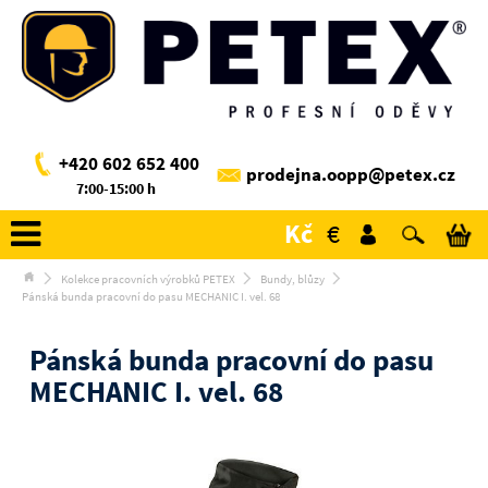
+420 602 652 400
prodejna.oopp@petex.cz
7:00-15:00 h
Kč
€
Kolekce pracovních výrobků PETEX
Bundy, blůzy
Pánská bunda pracovní do pasu MECHANIC I. vel. 68
Pánská bunda pracovní do pasu
MECHANIC I. vel. 68