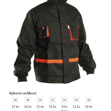
Vyberte velikost
:
46
48
50
52
54
56
58
12 ks
16 ks
21 ks
15 ks
8 ks
11 ks
16 ks