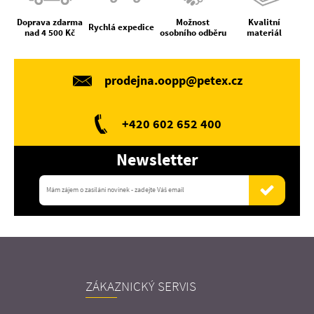
Doprava zdarma
Možnost
Kvalitní
Rychlá expedice
nad 4 500 Kč
osobního odběru
materiál
prodejna.oopp@petex.cz
+420 602 652 400
Newsletter
ZÁKAZNICKÝ SERVIS