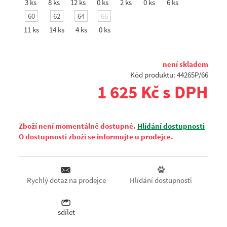
3 ks
8 ks
12 ks
0 ks
2 ks
0 ks
6 ks
60
62
64
66
11 ks
14 ks
4 ks
0 ks
není skladem
Kód produktu: 44265P/66
1 625 Kč s DPH
Zboží není momentálně dostupné.
Hlídání dostupnosti
O dostupnosti zboží se informujte u prodejce.
Hlídání dostupnosti
Rychlý dotaz na prodejce
sdílet