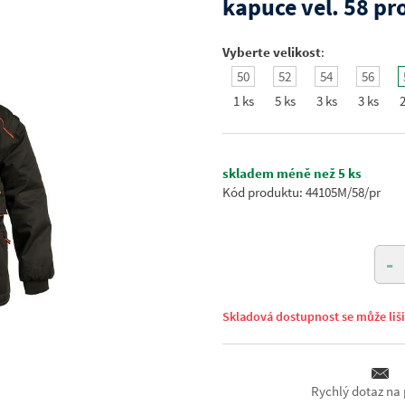
kapuce vel. 58 p
Vyberte velikost
:
50
52
54
56
1 ks
5 ks
3 ks
3 ks
2
skladem méně než 5 ks
Kód produktu: 44105M/58/pr
-
Skladová dostupnost se může liš
Rychlý dotaz na 