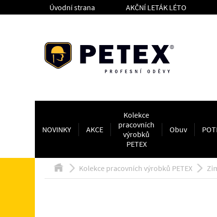
Úvodní strana
AKČNÍ LETÁK LÉTO
Kolekce
pracovních
NOVINKY
AKCE
Obuv
POT
výrobků
PETEX
Kolekce pracovních výrobků PETEX
Zi