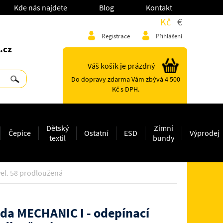
Kde nás najdete
Blog
Kontakt
Kč
€
Registrace
Přihlášení
.cz
Váš košík je prázdný
Do dopravy zdarma Vám zbývá 4 500
Kč s DPH.
Dětský
Zimní
Čepice
Ostatní
ESD
Výprodej
textil
bundy
el. 58 prodloužená
da MECHANIC I - odepínací