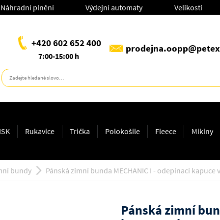
Náhradní plnění
Výdejní automaty
Velikosti
+420 602 652 400
prodejna.oopp@petex
7:00-15:00 h
ISK
Rukavice
Trička
Polokošile
Fleece
Mikiny
mní bundy
Pánská zimní bunda MECHANIC I - odepínací kapuce v
Pánská zimní bun