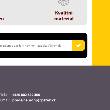
Kvalitní
ru
materiál
Tel.:
+420 602 652 400
Email:
prodejna.oopp@petex.cz