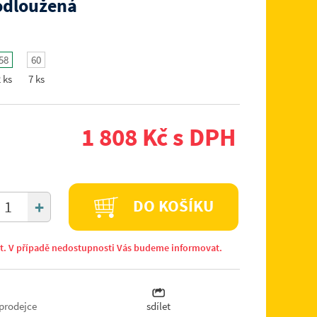
rodloužená
58
60
 ks
7 ks
1 808 Kč s DPH
+
DO KOŠÍKU
it. V případě nedostupnosti Vás budeme informovat.
prodejce
sdílet