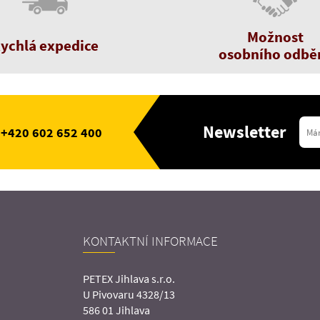
Možnost
ychlá expedice
osobního odbě
Newsletter
+420 602 652 400
KONTAKTNÍ INFORMACE
PETEX Jihlava s.r.o.
U Pivovaru 4328/13
586 01 Jihlava