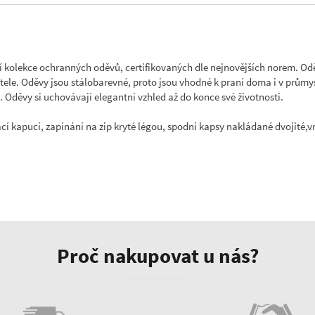
 kolekce ochranných oděvů, certifikovaných dle nejnovějších norem. Odě
tele. Oděvy jsou stálobarevné, proto jsou vhodné k praní doma i v prům
u. Oděvy si uchovávají elegantní vzhled až do konce své životnosti.
 kapucí, zapínání na zip kryté légou, spodní kapsy nakládané dvojité,vr
Proč nakupovat u nás?