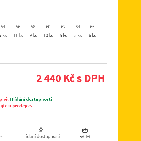
54
56
58
60
62
64
66
7 ks
11 ks
9 ks
10 ks
5 ks
5 ks
6 ks
2 440 Kč s DPH
upné.
Hlídání dostupnosti
ujte u prodejce.
Hlídání dostupnosti
e
sdílet