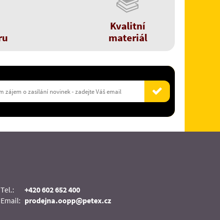
Kvalitní
ru
materiál
Tel.:
+420 602 652 400
Email:
prodejna.oopp@petex.cz