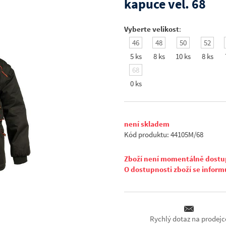
kapuce vel. 68
Vyberte velikost
:
46
48
50
52
5 ks
8 ks
10 ks
8 ks
68
0 ks
není skladem
Kód produktu: 44105M/68
Zboží není momentálně dost
O dostupnosti zboží se inform
Rychlý dotaz na prodejc