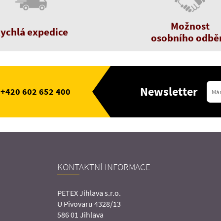
Možnost
ychlá expedice
osobního odbě
Newsletter
+420 602 652 400
KONTAKTNÍ INFORMACE
PETEX Jihlava s.r.o.
U Pivovaru 4328/13
586 01 Jihlava