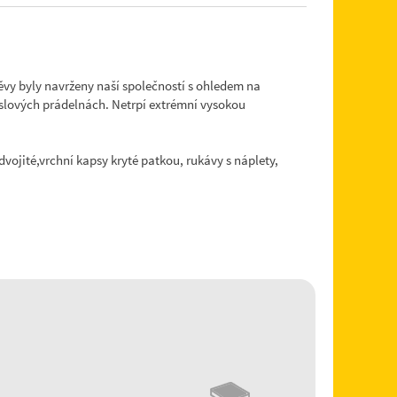
vy byly navrženy naší společností s ohledem na
yslových prádelnách. Netrpí extrémní vysokou
ojité,vrchní kapsy kryté patkou, rukávy s náplety,