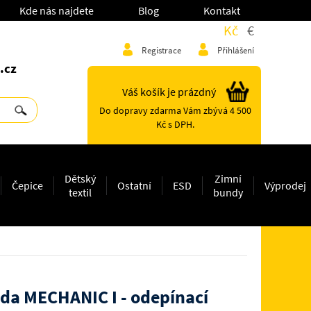
Kde nás najdete
Blog
Kontakt
Kč
€
Registrace
Přihlášení
.cz
Váš košík je prázdný
Do dopravy zdarma Vám zbývá 4 500
Kč s DPH.
Dětský
Zimní
Čepice
Ostatní
ESD
Výprodej
textil
bundy
da MECHANIC I - odepínací