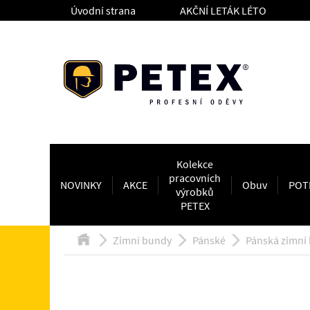
Úvodní strana
AKČNÍ LETÁK LÉTO
Kolekce
pracovních
NOVINKY
AKCE
Obuv
POT
výrobků
PETEX
Zimní bundy
Pánské
Pánská zimní 