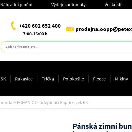
Náhradní plnění
Výdejní automaty
Velikosti
+420 602 652 400
prodejna.oopp@petex
7:00-15:00 h
ISK
Rukavice
Trička
Polokošile
Fleece
Mikiny
bunda MECHANIC I - odepínací kapuce vel. 68
Pánská zimní bun