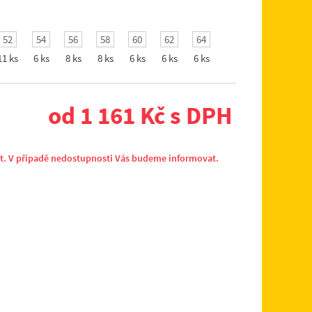
52
54
56
58
60
62
64
11 ks
6 ks
8 ks
8 ks
6 ks
6 ks
6 ks
od 1 161 Kč s DPH
it. V případě nedostupnosti Vás budeme informovat.