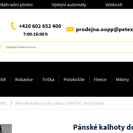
Náhradní plnění
Výdejní automaty
Velikosti
+420 602 652 400
prodejna.oopp@petex
7:00-15:00 h
ISK
Rukavice
Trička
Polokošile
Fleece
Mikiny
ftic
Pánské kalhoty do pásku CRAFTIC šedo/šedé
Pánské kalhoty d