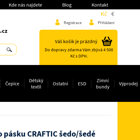
Kde nás najdete
Blog
Kontakt
Kč
€
Registrace
Přihlášení
.cz
Váš košík je prázdný
Do dopravy zdarma Vám zbývá 4 500
Kč s DPH.
Dětský
Zimní
Čepice
Ostatní
ESD
Výprodej
textil
bundy
o pásku CRAFTIC šedo/šedé