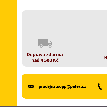
Doprava zdarma
R
nad 4 500 Kč
prodejna.oopp@petex.cz