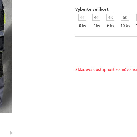
Vyberte velikost
:
44
46
48
50
0 ks
7 ks
6 ks
10 ks
Skladová dostupnost se může liš