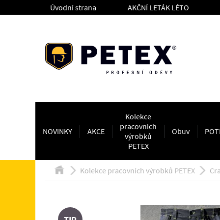
Úvodní strana
AKČNÍ LETÁK LÉTO
Kolekce
pracovních
NOVINKY
AKCE
Obuv
POT
výrobků
PETEX
Kolekce pracovních výrobků PETEX
Cra
TIP