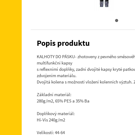
Popis produktu
KALHOTY DO PÁSKU- zhotoveny z pevného směsového ma
multifunkční kapsy
s reflexními doplňky, zadní dvojité kapsy kryté patk
zdvojením materiálu.
Dvojitá kolena s možností vložení kolenních výztuh.
Základní materiál:
280g/m2, 65% PES a 35% Ba
Doplňkový materiál:
Hi-Vis 240g/m2
Velikosti: 44-64