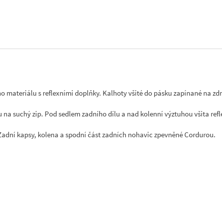
teriálu s reflexními doplňky. Kalhoty všité do pásku zapínané na zdrh
ou na suchý zip. Pod sedlem zadního dílu a nad kolenní výztuhou všita ref
 Zadní kapsy, kolena a spodní část zadních nohavic zpevněné Cordurou.