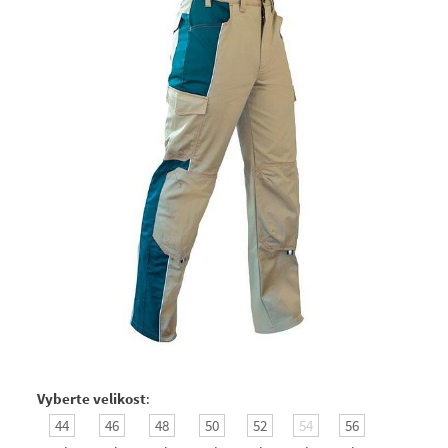
Vyberte velikost
:
44
46
48
50
52
54
56