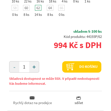
10 ks
22 ks
16 ks
18 ks
4 ks
0 ks
1 ks
58
60
62
64
66
0 ks
8 ks
14 ks
8 ks
0 ks
skladem 5-100 ks
Kód produktu: 44193P/62
994 Kč s DPH
+
-
DO KOŠÍKU
Skladová dostupnost se může lišit. V případě nedostupnosti
Vás budeme informovat.
Rychlý dotaz na prodejce
sdílet