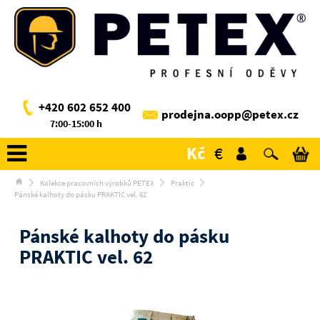
+420 602 652 400
prodejna.oopp@petex.cz
7:00-15:00 h
Kč
€
Kolekce pracovních výrobků PETEX
Praktic
Pánské kalhoty do pásku PRAKTIC vel. 62
Pánské kalhoty do pásku
PRAKTIC vel. 62