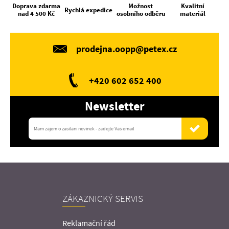
Doprava zdarma
Možnost
Kvalitní
Rychlá expedice
nad 4 500 Kč
osobního odběru
materiál
prodejna.oopp@petex.cz
+420 602 652 400
Newsletter
ZÁKAZNICKÝ SERVIS
Reklamační řád