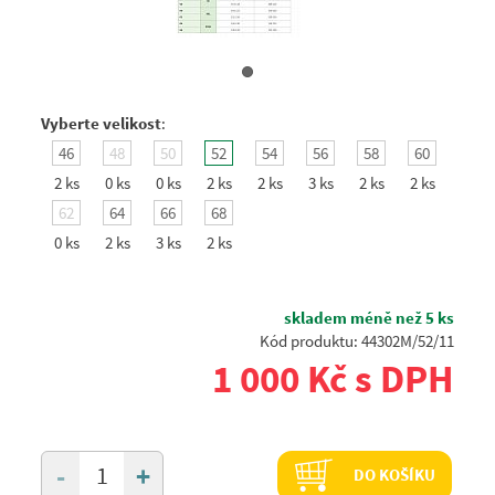
Vyberte velikost
:
46
48
50
52
54
56
58
60
2 ks
0 ks
0 ks
2 ks
2 ks
3 ks
2 ks
2 ks
62
64
66
68
0 ks
2 ks
3 ks
2 ks
skladem méně než 5 ks
Kód produktu: 44302M/52/11
1 000 Kč s DPH
+
-
DO KOŠÍKU