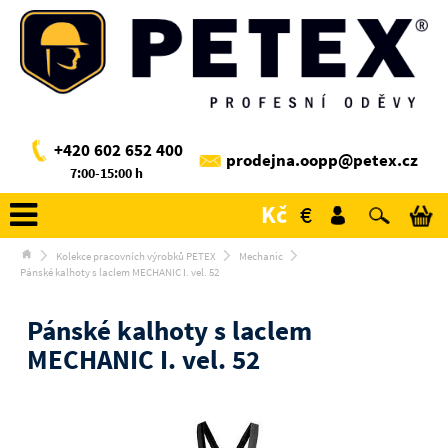
+420 602 652 400
prodejna.oopp@petex.cz
7:00-15:00 h
Kč
€
Kolekce pracovních výrobků PETEX
Mechanic
Pánské kalhoty s laclem MECHANIC I. vel. 52
Pánské kalhoty s laclem
MECHANIC I. vel. 52