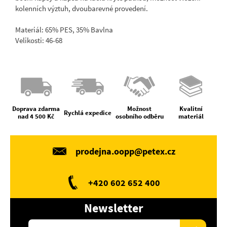
kolenních výztuh, dvoubarevné provedení.
Materiál: 65% PES, 35% Bavlna
Velikosti: 46-68
Doprava zdarma
Možnost
Kvalitní
Rychlá expedice
nad 4 500 Kč
osobního odběru
materiál
prodejna.oopp@petex.cz
+420 602 652 400
Newsletter