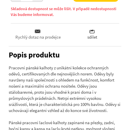
Skladová dostupnost se může lišit. V případě nedostupnosti
Vás budeme informovat.
Rychlý dotaz na prodejce
sdílet
Popis produktu
Pracovní pánské kalhoty z unikátní kolekce ochranných
oděvů, certifikovaných dle nejnovějších norem. Oděvy byly
navrženy naší společností s ohledem na funkčnost, komfort
nošení a maximální ochranu nositele. Oděvy jsou
stálobarevné, proto jsou vhodné k praní doma i v
průmyslových prádelnách. Netrpí extrémní vysokou
srážlivostí, která je charakteristická pro 100% bavlnu. Oděvy si
uchovávají elegantní vzhled až do konce své životnosti.
Pánské pracovní laclové kalhoty zapínané na přezky, zadní,
boční kapsy a kapsa na laclu kryté patkou, možnost vložení