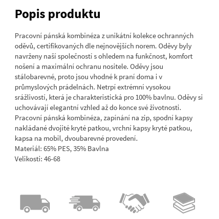
Popis produktu
Pracovní pánská kombinéza z unikátní kolekce ochranných
oděvů, certifikovaných dle nejnovějších norem. Oděvy byly
navrženy naší společností s ohledem na funkčnost, komfort
nošení a maximální ochranu nositele. Oděvy jsou
stálobarevné, proto jsou vhodné k praní doma i v
průmyslových prádelnách. Netrpí extrémní vysokou
srážlivostí, která je charakteristická pro 100% bavlnu. Oděvy si
uchovávají elegantní vzhled až do konce své životnosti.
Pracovní pánská kombinéza, zapínání na zip, spodní kapsy
nakládané dvojité kryté patkou, vrchní kapsy kryté patkou,
kapsa na mobil, dvoubarevné provedení.
Materiál: 65% PES, 35% Bavlna
Velikosti: 46-68