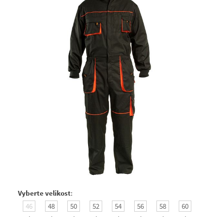
Vyberte velikost
:
46
48
50
52
54
56
58
60