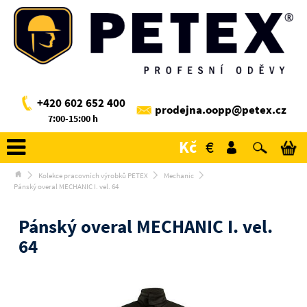
+420 602 652 400
prodejna.oopp@petex.cz
7:00-15:00 h
Kč
€
Kolekce pracovních výrobků PETEX
Mechanic
Pánský overal MECHANIC I. vel. 64
Pánský overal MECHANIC I. vel.
64