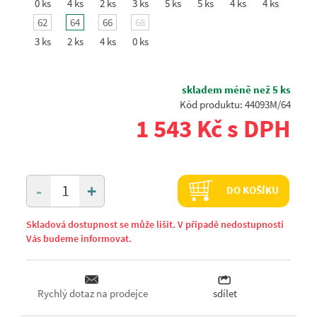
0 ks
4 ks
2 ks
3 ks
5 ks
5 ks
4 ks
4 ks
62
64
66
68
3 ks
2 ks
4 ks
0 ks
skladem méně než 5 ks
Kód produktu: 44093M/64
1 543 Kč s DPH
+
-
DO KOŠÍKU
Skladová dostupnost se může lišit. V případě nedostupnosti
Vás budeme informovat.
Rychlý dotaz na prodejce
sdílet