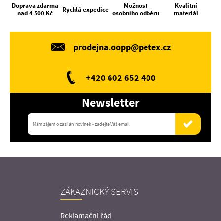
Doprava zdarma
Možnost
Kvalitní
Rychlá expedice
nad 4 500 Kč
osobního odběru
materiál
prodejna.oopp@petex.cz
+420 602 652 400
Newsletter
ZÁKAZNICKÝ SERVIS
Reklamační řád