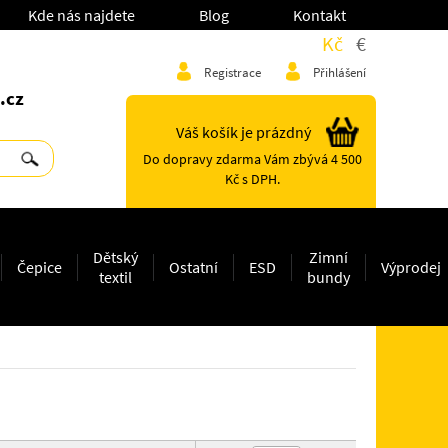
Kde nás najdete
Blog
Kontakt
Kč
€
Registrace
Přihlášení
.cz
Váš košík je prázdný
Do dopravy zdarma Vám zbývá 4 500
Kč s DPH.
Dětský
Zimní
Čepice
Ostatní
ESD
Výprodej
textil
bundy