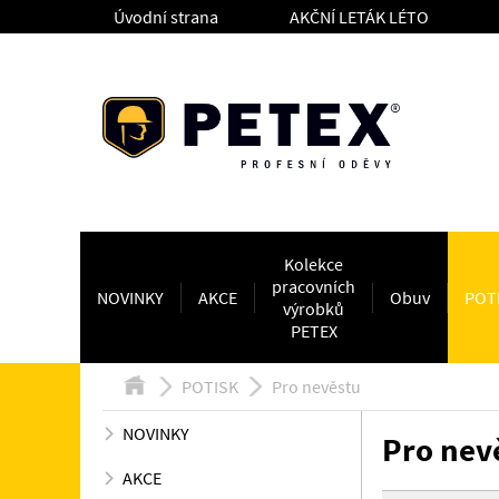
Úvodní strana
AKČNÍ LETÁK LÉTO
Kolekce
pracovních
NOVINKY
AKCE
Obuv
POT
výrobků
PETEX
POTISK
Pro nevěstu
NOVINKY
Pro nev
AKCE