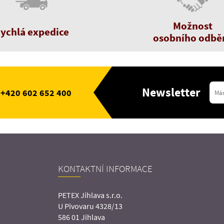
Možnost
ychlá expedice
osobního odbě
Newsletter
+420 602 652 400
KONTAKTNÍ INFORMACE
PETEX Jihlava s.r.o.
U Pivovaru 4328/13
586 01 Jihlava