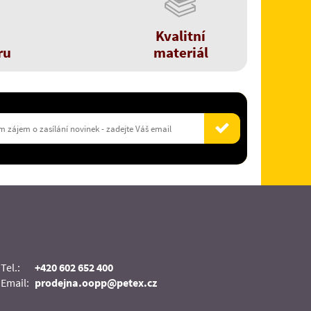
Kvalitní
ru
materiál
Tel.:
+420 602 652 400
Email:
prodejna.oopp@petex.cz