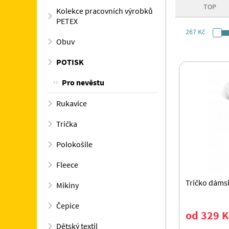
TOP
Kolekce pracovních výrobků
PETEX
267 Kč
Obuv
POTISK
Pro nevěstu
Rukavice
Trička
Polokošile
Fleece
Tričko dáms
Mikiny
Čepice
od 329 K
Dětský textil