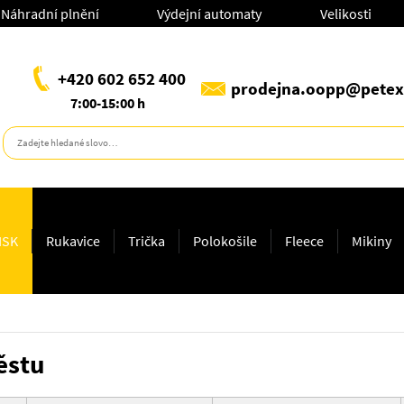
Náhradní plnění
Výdejní automaty
Velikosti
+420 602 652 400
prodejna.oopp@petex
7:00-15:00 h
ISK
Rukavice
Trička
Polokošile
Fleece
Mikiny
ěstu