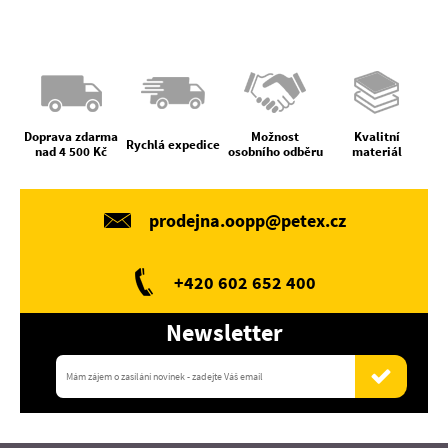
Doprava zdarma
Možnost
Kvalitní
Rychlá expedice
nad 4 500 Kč
osobního odběru
materiál
prodejna.oopp@petex.cz
+420 602 652 400
Newsletter