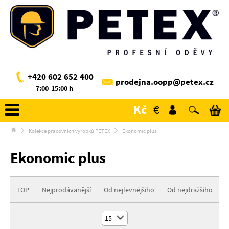
+420 602 652 400
prodejna.oopp@petex.cz
7:00-15:00 h
Kč
€
Kolekce pracovních výrobků PETEX
Ekonomic plus
Ekonomic plus
TOP
Nejprodávanější
Od nejlevnějšího
Od nejdražšího
15