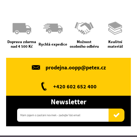
Doprava zdarma
Možnost
Kvalitní
Rychlá expedice
nad 4 500 Kč
osobního odběru
materiál
prodejna.oopp@petex.cz
+420 602 652 400
Newsletter