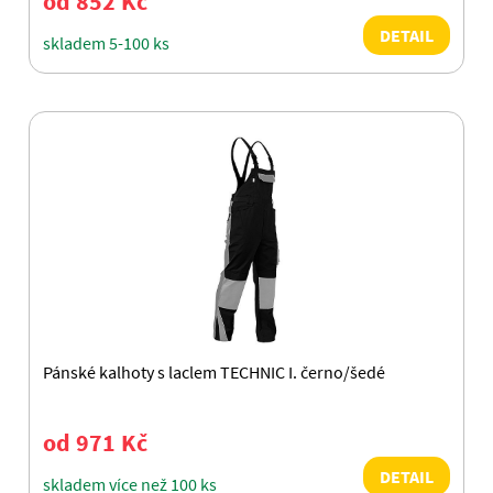
od 852 Kč
DETAIL
skladem 5-100 ks
Pánské kalhoty s laclem TECHNIC I. černo/šedé
od 971 Kč
DETAIL
skladem více než 100 ks