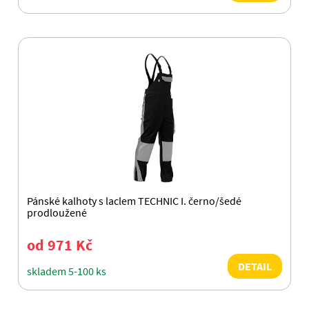
Pánské kalhoty s laclem TECHNIC I. černo/šedé
prodloužené
od 971 Kč
DETAIL
skladem 5-100 ks