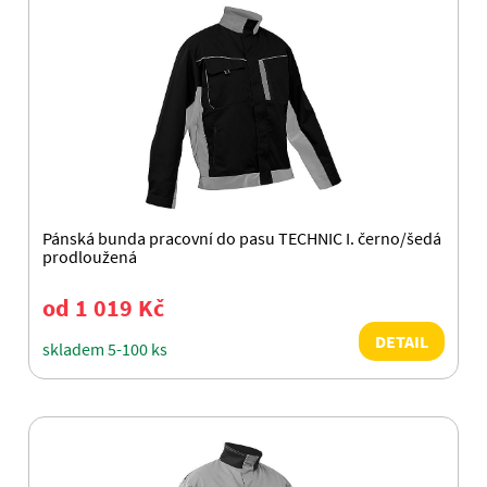
Pánská bunda pracovní do pasu TECHNIC I. černo/šedá
prodloužená
od 1 019 Kč
DETAIL
skladem 5-100 ks