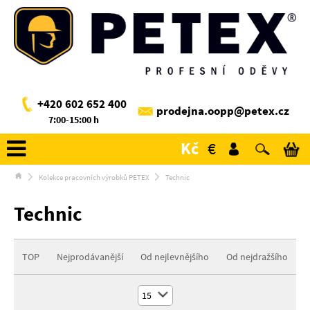
+420 602 652 400
prodejna.oopp@petex.cz
7:00-15:00 h
Kč
€
Kolekce pracovních výrobků PETEX
Technic
Technic
TOP
Nejprodávanější
Od nejlevnějšího
Od nejdražšího
15