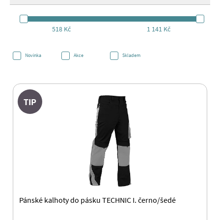
518 Kč
1 141 Kč
Novinka
Akce
Skladem
TIP
Pánské kalhoty do pásku TECHNIC I. černo/šedé