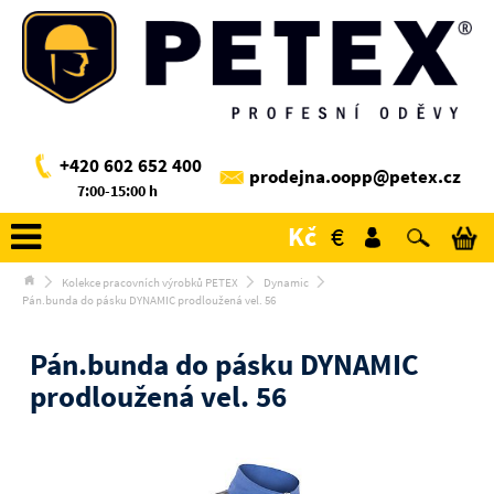
+420 602 652 400
prodejna.oopp@petex.cz
7:00-15:00 h
Kč
€
Kolekce pracovních výrobků PETEX
Dynamic
Pán.bunda do pásku DYNAMIC prodloužená vel. 56
Pán.bunda do pásku DYNAMIC
prodloužená vel. 56