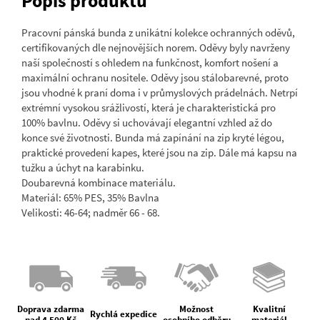
Popis produktu
Pracovní pánská bunda z unikátní kolekce ochranných oděvů,
certifikovaných dle nejnovějších norem. Oděvy byly navrženy
naší společností s ohledem na funkčnost, komfort nošení a
maximální ochranu nositele. Oděvy jsou stálobarevné, proto
jsou vhodné k praní doma i v průmyslových prádelnách. Netrpí
extrémní vysokou srážlivostí, která je charakteristická pro
100% bavlnu. Oděvy si uchovávají elegantní vzhled až do
konce své životnosti. Bunda má zapínání na zip kryté légou,
praktické provedení kapes, které jsou na zip. Dále má kapsu na
tužku a úchyt na karabinku.
Doubarevná kombinace materiálu.
Materiál: 65% PES, 35% Bavlna
Velikosti: 46-64; nadměr 66 - 68.
Doprava zdarma
Možnost
Kvalitní
Rychlá expedice
nad 4 500 Kč
osobního odběru
materiál