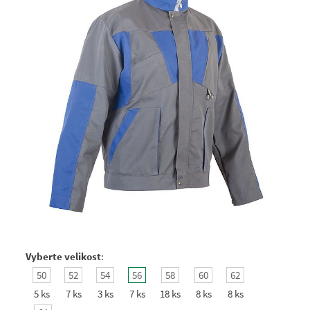
Vyberte velikost
:
50
52
54
56
58
60
62
5 ks
7 ks
3 ks
7 ks
18 ks
8 ks
8 ks