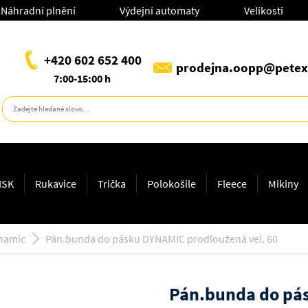
Náhradní plnění
Výdejní automaty
Velikosti
+420 602 652 400
prodejna.oopp@petex
7:00-15:00 h
ISK
Rukavice
Trička
Polokošile
Fleece
Mikiny
namic
Pán.bunda do pásku DYNAMIC prodloužená vel. 60
Pán.bunda do pás