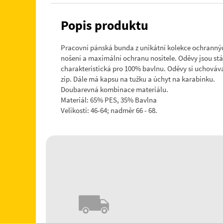
Popis produktu
Pracovní pánská bunda z unikátní kolekce ochrannýc
nošení a maximální ochranu nositele. Oděvy jsou stá
charakteristická pro 100% bavlnu. Oděvy si uchovávaj
zip. Dále má kapsu na tužku a úchyt na karabinku.
Doubarevná kombinace materiálu.
Materiál: 65% PES, 35% Bavlna
Velikosti: 46-64; nadměr 66 - 68.