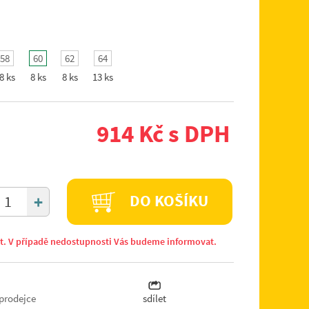
58
60
62
64
8 ks
8 ks
8 ks
13 ks
914 Kč s DPH
+
DO KOŠÍKU
it. V případě nedostupnosti Vás budeme informovat.
prodejce
sdílet