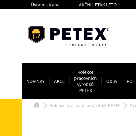
Úvodní strana
AKČNÍ LETÁK LÉTO
Kolekce
pracovních
NOVINKY
AKCE
Obuv
POT
výrobků
PETEX
Kolekce pracovních výrobků PETEX
Dy