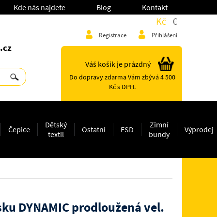
Kde nás najdete
Blog
Kontakt
Kč
€
Registrace
Přihlášení
.cz
Váš košík je prázdný
Do dopravy zdarma Vám zbývá 4 500
Kč s DPH.
Dětský
Zimní
Čepice
Ostatní
ESD
Výprodej
textil
bundy
ku DYNAMIC prodloužená vel.