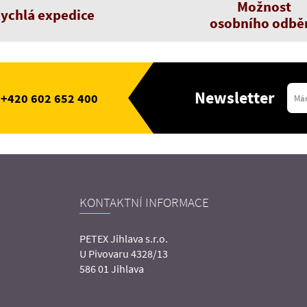
Možnost
ychlá expedice
osobního odbě
Newsletter
+420 602 652 400
KONTAKTNÍ INFORMACE
PETEX Jihlava s.r.o.
U Pivovaru 4328/13
586 01 Jihlava