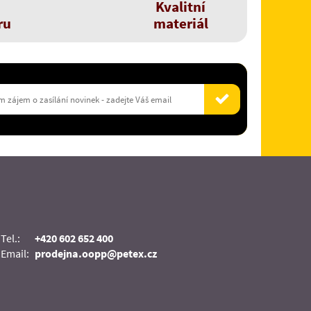
Kvalitní
ru
materiál
Tel.:
+420 602 652 400
Email:
prodejna.oopp@petex.cz