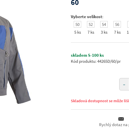
60
Vyberte velikost
:
50
52
54
56
5 ks
7 ks
3 ks
7 ks
1
skladem 5-100 ks
Kód produktu: 44265D/60/pr
-
Skladová dostupnost se může liš
Rychlý dotaz na 