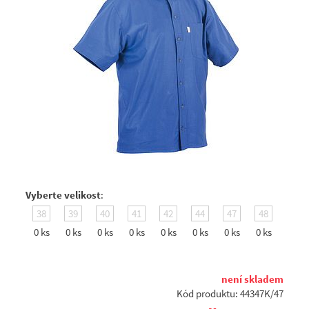
Vyberte velikost
:
38
39
40
41
42
44
47
48
0 ks
0 ks
0 ks
0 ks
0 ks
0 ks
0 ks
0 ks
není skladem
Kód produktu: 44347K/47