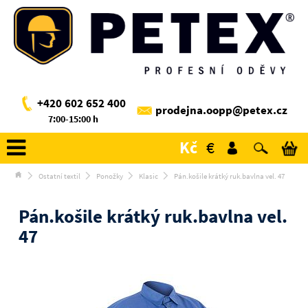
+420 602 652 400
prodejna.oopp@petex.cz
7:00-15:00 h
Kč
€
Ostatní textil
Ponožky
Klasic
Pán.košile krátký ruk.bavlna vel. 47
Pán.košile krátký ruk.bavlna vel.
47