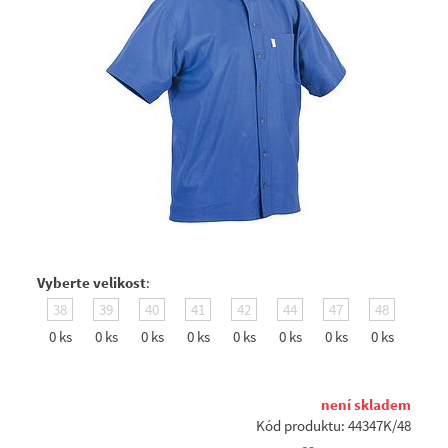
Vyberte velikost
:
38
39
40
41
42
44
47
48
0 ks
0 ks
0 ks
0 ks
0 ks
0 ks
0 ks
0 ks
není skladem
Kód produktu: 44347K/48