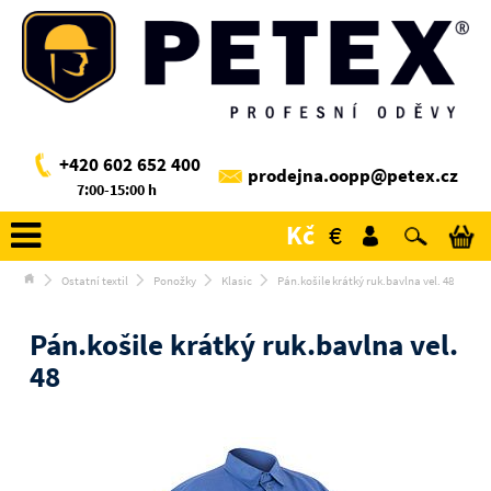
+420 602 652 400
prodejna.oopp@petex.cz
7:00-15:00 h
Kč
€
Ostatní textil
Ponožky
Klasic
Pán.košile krátký ruk.bavlna vel. 48
Pán.košile krátký ruk.bavlna vel.
48