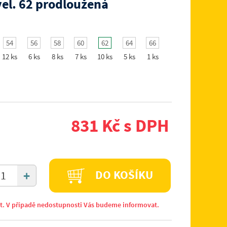
vel. 62 prodloužená
54
56
58
60
62
64
66
12 ks
6 ks
8 ks
7 ks
10 ks
5 ks
1 ks
831 Kč s DPH
+
DO KOŠÍKU
it. V případě nedostupnosti Vás budeme informovat.