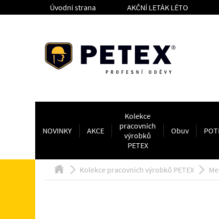
Úvodní strana
AKČNÍ LETÁK LÉTO
Kolekce
pracovních
NOVINKY
AKCE
Obuv
POT
výrobků
PETEX
Kolekce pracovních výrobků PETEX
Me