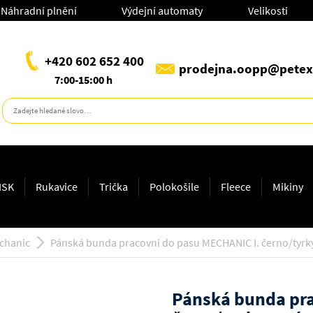
Náhradní plnění
Výdejní automaty
Velikosti
+420 602 652 400
prodejna.oopp@petex
7:00-15:00 h
ISK
Rukavice
Trička
Polokošile
Fleece
Mikiny
chanic
Pánská bunda pracovní do pasu MECHANIC I. černo/tyrky
Pánská bunda pra