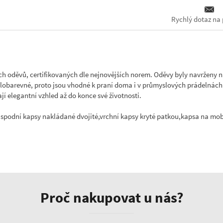
Rychlý dotaz na 
h oděvů, certifikovaných dle nejnovějších norem. Oděvy byly navrženy n
lobarevné, proto jsou vhodné k praní doma i v průmyslových prádelnách. N
í elegantní vzhled až do konce své životnosti.
 spodní kapsy nakládané dvojité,vrchní kapsy kryté patkou,kapsa na mob
Proč nakupovat u nás?