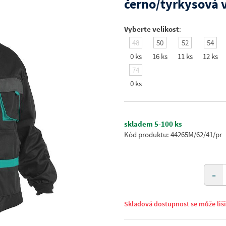
černo/tyrkysová 
Vyberte velikost
:
48
50
52
54
0 ks
16 ks
11 ks
12 ks
74
0 ks
skladem 5-100 ks
Kód produktu: 44265M/62/41/pr
-
Skladová dostupnost se může liš