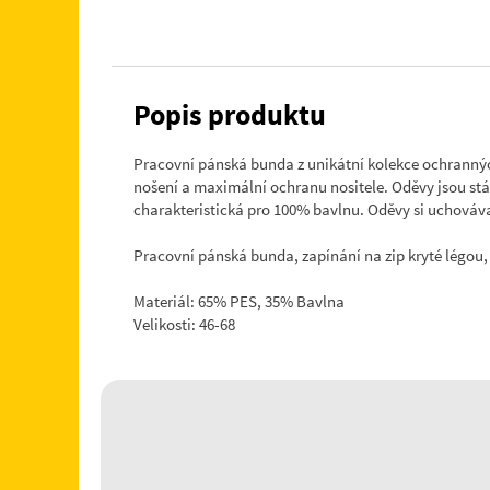
Popis produktu
Pracovní pánská bunda z unikátní kolekce ochrannýc
nošení a maximální ochranu nositele. Oděvy jsou stá
charakteristická pro 100% bavlnu. Oděvy si uchovávaj
Pracovní pánská bunda, zapínání na zip kryté légou,
Materiál: 65% PES, 35% Bavlna
Velikosti: 46-68