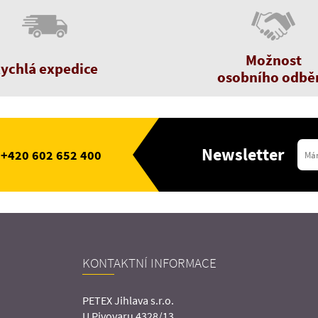
Možnost
ychlá expedice
osobního odbě
Newsletter
+420 602 652 400
KONTAKTNÍ INFORMACE
PETEX Jihlava s.r.o.
U Pivovaru 4328/13