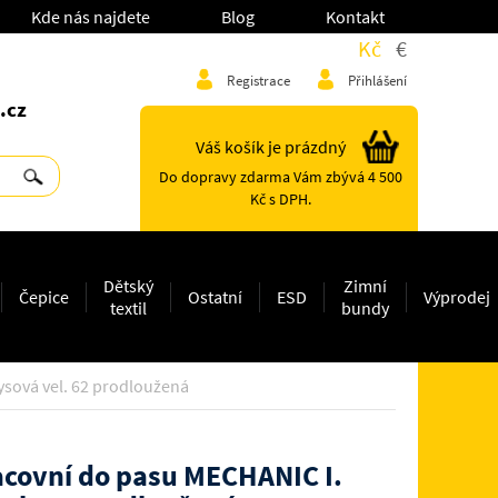
Kde nás najdete
Blog
Kontakt
Kč
€
Registrace
Přihlášení
.cz
Váš košík je prázdný
Do dopravy zdarma Vám zbývá 4 500
Kč s DPH.
Dětský
Zimní
Čepice
Ostatní
ESD
Výprodej
textil
bundy
sová vel. 62 prodloužená
covní do pasu MECHANIC I.