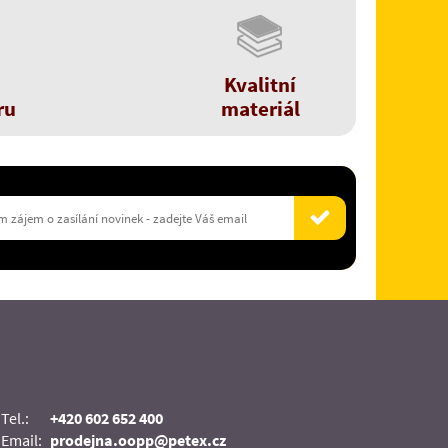
Kvalitní
ru
materiál
Tel.:
+420 602 652 400
Email:
prodejna.oopp@petex.cz