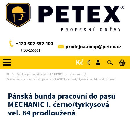
+420 602 652 400
prodejna.oopp@petex.cz
7:00-15:00 h
Kč
€
Kolekce pracovních výrobků PETEX
Mechanic
Pánská bunda pracovní do pasu MECHANIC I. černo/tyrkysová vel. 64 prodloužená
Pánská bunda pracovní do pasu
MECHANIC I. černo/tyrkysová
vel. 64 prodloužená