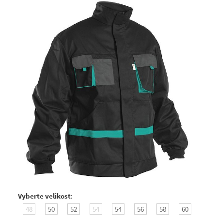
Vyberte velikost
:
48
50
52
54
54
56
58
60