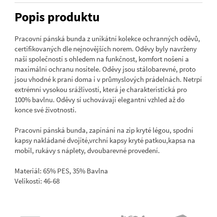
Popis produktu
Pracovní pánská bunda z unikátní kolekce ochranných oděvů,
certifikovaných dle nejnovějších norem. Oděvy byly navrženy
naší společností s ohledem na funkčnost, komfort nošení a
maximální ochranu nositele. Oděvy jsou stálobarevné, proto
jsou vhodné k praní doma i v průmyslových prádelnách. Netrpí
extrémní vysokou srážlivostí, která je charakteristická pro
100% bavlnu. Oděvy si uchovávají elegantní vzhled až do
konce své životnosti.
Pracovní pánská bunda, zapínání na zip kryté légou, spodní
kapsy nakládané dvojité,vrchní kapsy kryté patkou,kapsa na
mobil, rukávy s náplety, dvoubarevné provedení.
Materiál: 65% PES, 35% Bavlna
Velikosti: 46-68