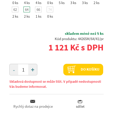
0 ks
4 ks
4 ks
0 ks
5 ks
3 ks
3 ks
2 ks
62
64
66
74
2 ks
2 ks
1 ks
0 ks
skladem méně než 5 ks
Kód produktu: 44265M/64/41/pr
1 121 Kč s DPH
+
-
DO KOŠÍKU
Skladová dostupnost se může lišit. V případě nedostupnosti
Vás budeme informovat.
Rychlý dotaz na prodejce
sdílet