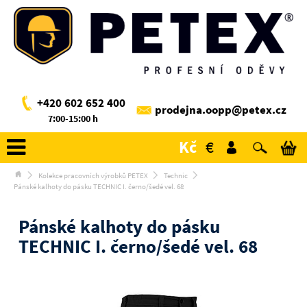
+420 602 652 400
prodejna.oopp@petex.cz
7:00-15:00 h
Kč
€
Kolekce pracovních výrobků PETEX
Technic
Pánské kalhoty do pásku TECHNIC I. černo/šedé vel. 68
Pánské kalhoty do pásku
TECHNIC I. černo/šedé vel. 68