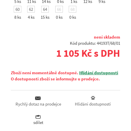
5 ks
11 ks
14 ks
0 ks
1 ks
12 ks
9 ks
60
62
64
66
68
8 ks
4 ks
15 ks
0 ks
0 ks
není skladem
Kód produktu: 44193T/68/01
1 105 Kč s DPH
Zboží není momentálně dostupné.
Hlídání dostupnosti
O dostupnosti zboží se informujte u prodejce.
Hlídání dostupnosti
Rychlý dotaz na prodejce
sdílet