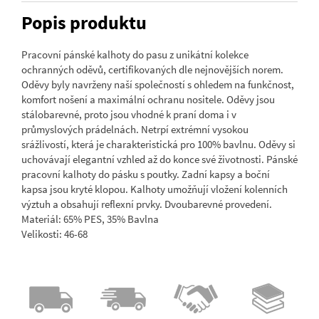
Popis produktu
Pracovní pánské kalhoty do pasu z unikátní kolekce
ochranných oděvů, certifikovaných dle nejnovějších norem.
Oděvy byly navrženy naší společností s ohledem na funkčnost,
komfort nošení a maximální ochranu nositele. Oděvy jsou
stálobarevné, proto jsou vhodné k praní doma i v
průmyslových prádelnách. Netrpí extrémní vysokou
srážlivostí, která je charakteristická pro 100% bavlnu. Oděvy si
uchovávají elegantní vzhled až do konce své životnosti. Pánské
pracovní kalhoty do pásku s poutky. Zadní kapsy a boční
kapsa jsou kryté klopou. Kalhoty umožňují vložení kolenních
výztuh a obsahují reflexní prvky. Dvoubarevné provedení.
Materiál: 65% PES, 35% Bavlna
Velikosti: 46-68