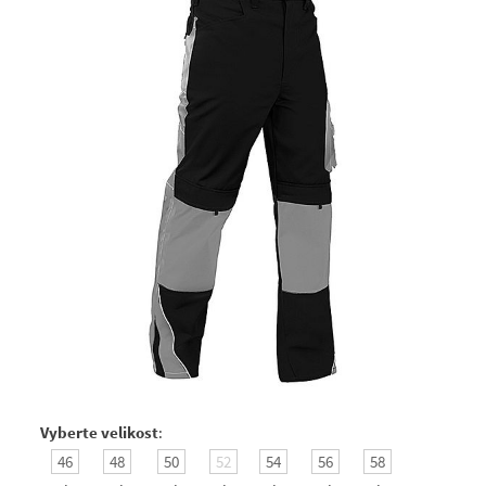
Vyberte velikost
:
46
48
50
52
54
56
58