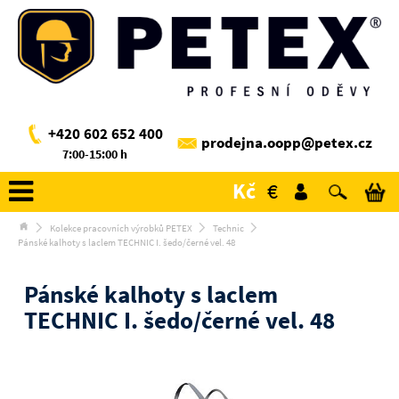
+420 602 652 400
prodejna.oopp@petex.cz
7:00-15:00 h
Kč
€
Kolekce pracovních výrobků PETEX
Technic
Pánské kalhoty s laclem TECHNIC I. šedo/černé vel. 48
Pánské kalhoty s laclem
TECHNIC I. šedo/černé vel. 48