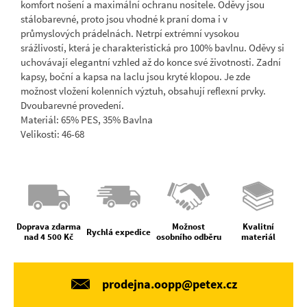
komfort nošení a maximální ochranu nositele. Oděvy jsou
stálobarevné, proto jsou vhodné k praní doma i v
průmyslových prádelnách. Netrpí extrémní vysokou
srážlivostí, která je charakteristická pro 100% bavlnu. Oděvy si
uchovávají elegantní vzhled až do konce své životnosti. Zadní
kapsy, boční a kapsa na laclu jsou kryté klopou. Je zde
možnost vložení kolenních výztuh, obsahují reflexní prvky.
Dvoubarevné provedení.
Materiál: 65% PES, 35% Bavlna
Velikosti: 46-68
Doprava zdarma
Možnost
Kvalitní
Rychlá expedice
nad 4 500 Kč
osobního odběru
materiál
prodejna.oopp@petex.cz