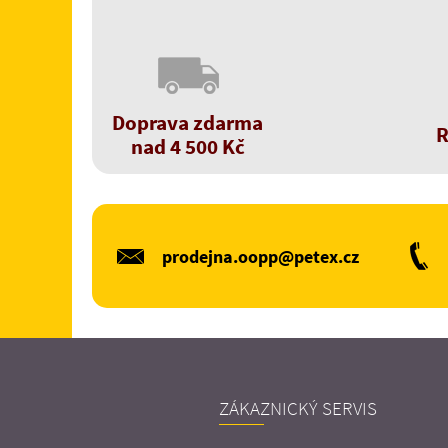
Doprava zdarma
R
nad 4 500 Kč
prodejna.oopp@petex.cz
ZÁKAZNICKÝ SERVIS