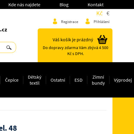
Kde nás najdete
Blog
Kontakt
Kč
€
Registrace
Přihlášení
.cz
Váš košík je prázdný
Do dopravy zdarma Vám zbývá 4 500
Kč s DPH.
Dětský
Zimní
Čepice
Ostatní
ESD
Výprodej
textil
bundy
l. 48