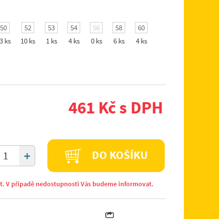
50
52
53
54
56
58
60
3 ks
10 ks
1 ks
4 ks
0 ks
6 ks
4 ks
461 Kč s DPH
+
DO KOŠÍKU
it. V případě nedostupnosti Vás budeme informovat.