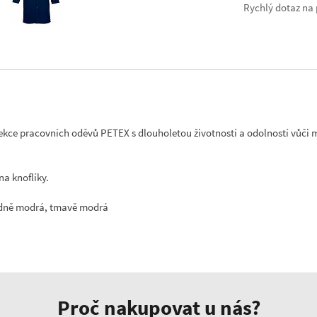
Rychlý dotaz na 
ekce pracovních oděvů PETEX s dlouholetou životností a odolností vůč
a knoflíky.
ředně modrá, tmavě modrá
Proč nakupovat u nás?