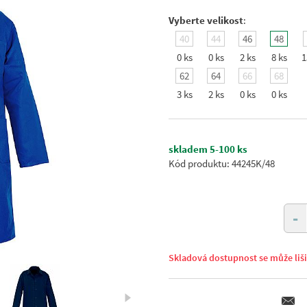
Vyberte velikost
:
40
44
46
48
0 ks
0 ks
2 ks
8 ks
1
62
64
66
68
3 ks
2 ks
0 ks
0 ks
skladem 5-100 ks
Kód produktu: 44245K/48
-
Skladová dostupnost se může liš