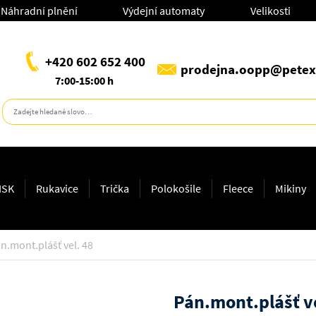
Náhradní plnění
Výdejní automaty
Velikosti
+420 602 652 400
prodejna.oopp@petex
7:00-15:00 h
ISK
Rukavice
Trička
Polokošile
Fleece
Mikiny
n.mont.plášť vel. 48
Pán.mont.plášť ve