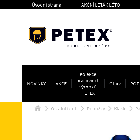
Úvodní strana
AKČNÍ LETÁK LÉTO
Kolekce
pracovních
NOVINKY
AKCE
Obuv
POT
výrobků
PETEX
Ostatní textil
Ponožky
Klasic
Pá