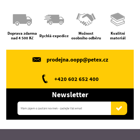
Doprava zdarma
Možnost
Kvalitní
Rychlá expedice
nad 4 500 Kč
osobního odběru
materiál
prodejna.oopp@petex.cz
+420 602 652 400
Newsletter