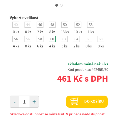
Vyberte velikost
:
40
44
46
48
50
52
53
0 ks
0 ks
2 ks
8 ks
13 ks
10 ks
1 ks
54
56
58
60
62
64
66
68
4 ks
0 ks
6 ks
4 ks
3 ks
2 ks
0 ks
0 ks
skladem méně než 5 ks
Kód produktu: 44245K/60
461 Kč s DPH
+
-
DO KOŠÍKU
Skladová dostupnost se může lišit. V případě nedostupnosti