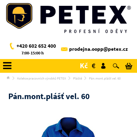
+420 602 652 400
prodejna.oopp@petex.cz
7:00-15:00 h
Kč
€
Kolekce pracovních výrobků PETEX
Pláště
Pán.mont.plášť vel. 60
Pán.mont.plášť vel. 60