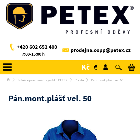
+420 602 652 400
prodejna.oopp@petex.cz
7:00-15:00 h
Kč
€
Kolekce pracovních výrobků PETEX
Pláště
Pán.mont.plášť vel. 50
Pán.mont.plášť vel. 50