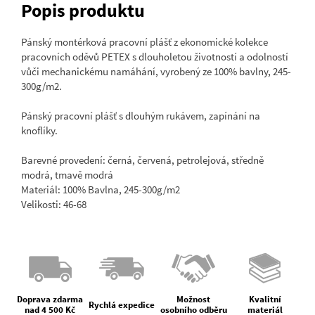
Popis produktu
Pánský montérková pracovní plášť z ekonomické kolekce
pracovních oděvů PETEX s dlouholetou životností a odolností
vůči mechanickému namáhání, vyrobený ze 100% bavlny, 245-
300g/m2.
Pánský pracovní plášť s dlouhým rukávem, zapínání na
knoflíky.
Barevné provedení: černá, červená, petrolejová, středně
modrá, tmavě modrá
Materiál: 100% Bavlna, 245-300g/m2
Velikosti: 46-68
Doprava zdarma
Možnost
Kvalitní
Rychlá expedice
nad 4 500 Kč
osobního odběru
materiál