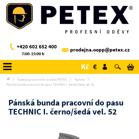
+420 602 652 400
prodejna.oopp@petex.cz
7:00-15:00 h
Kč
€
Kolekce pracovních výrobků PETEX
Technic
Pánská bunda pracovní do pasu TECHNIC I. černo/šedá vel. 52
Pánská bunda pracovní do pasu
TECHNIC I. černo/šedá vel. 52