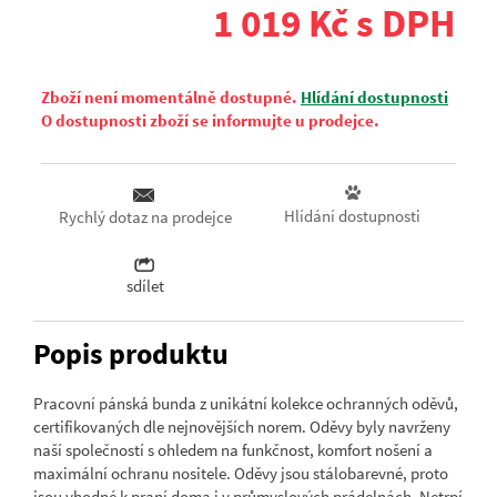
1 019 Kč s DPH
Zboží není momentálně dostupné.
Hlídání dostupnosti
O dostupnosti zboží se informujte u prodejce.
Hlídání dostupnosti
Rychlý dotaz na prodejce
sdílet
Popis produktu
Pracovní pánská bunda z unikátní kolekce ochranných oděvů,
certifikovaných dle nejnovějších norem. Oděvy byly navrženy
naší společností s ohledem na funkčnost, komfort nošení a
maximální ochranu nositele. Oděvy jsou stálobarevné, proto
jsou vhodné k praní doma i v průmyslových prádelnách. Netrpí