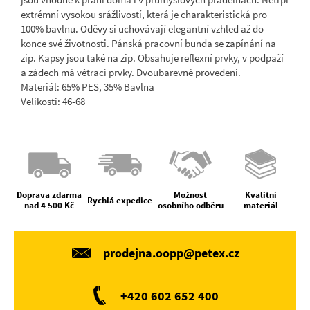
extrémní vysokou srážlivostí, která je charakteristická pro
100% bavlnu. Oděvy si uchovávají elegantní vzhled až do
konce své životnosti. Pánská pracovní bunda se zapínání na
zip. Kapsy jsou také na zip. Obsahuje reflexní prvky, v podpaží
a zádech má větrací prvky. Dvoubarevné provedení.
Materiál: 65% PES, 35% Bavlna
Velikosti: 46-68
Doprava zdarma
Možnost
Kvalitní
Rychlá expedice
nad 4 500 Kč
osobního odběru
materiál
prodejna.oopp@petex.cz
+420 602 652 400