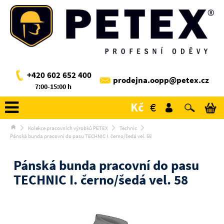
+420 602 652 400
prodejna.oopp@petex.cz
7:00-15:00 h
Kč
€
Kolekce pracovních výrobků PETEX
Technic
Pánská bunda pracovní do pasu TECHNIC I. černo/šedá vel. 58
Pánská bunda pracovní do pasu
TECHNIC I. černo/šedá vel. 58