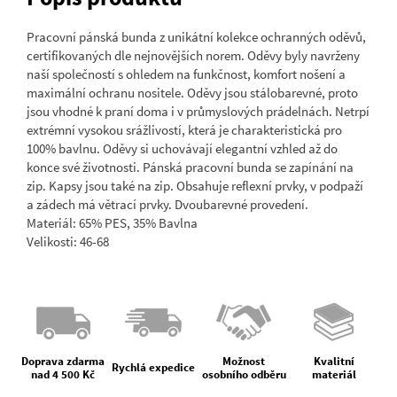
Pracovní pánská bunda z unikátní kolekce ochranných oděvů,
certifikovaných dle nejnovějších norem. Oděvy byly navrženy
naší společností s ohledem na funkčnost, komfort nošení a
maximální ochranu nositele. Oděvy jsou stálobarevné, proto
jsou vhodné k praní doma i v průmyslových prádelnách. Netrpí
extrémní vysokou srážlivostí, která je charakteristická pro
100% bavlnu. Oděvy si uchovávají elegantní vzhled až do
konce své životnosti. Pánská pracovní bunda se zapínání na
zip. Kapsy jsou také na zip. Obsahuje reflexní prvky, v podpaží
a zádech má větrací prvky. Dvoubarevné provedení.
Materiál: 65% PES, 35% Bavlna
Velikosti: 46-68
Doprava zdarma
Možnost
Kvalitní
Rychlá expedice
nad 4 500 Kč
osobního odběru
materiál