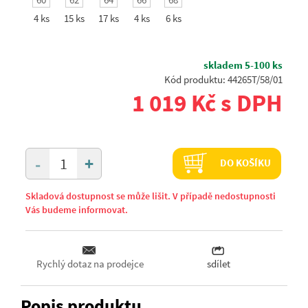
4 ks
15 ks
17 ks
4 ks
6 ks
skladem 5-100 ks
Kód produktu: 44265T/58/01
1 019 Kč s DPH
+
-
DO KOŠÍKU
Skladová dostupnost se může lišit. V případě nedostupnosti
Vás budeme informovat.
Rychlý dotaz na prodejce
sdílet
Popis produktu