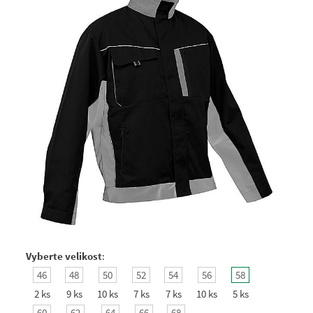
Vyberte velikost
:
46
48
50
52
54
56
58
2 ks
9 ks
10 ks
7 ks
7 ks
10 ks
5 ks
60
62
64
66
68