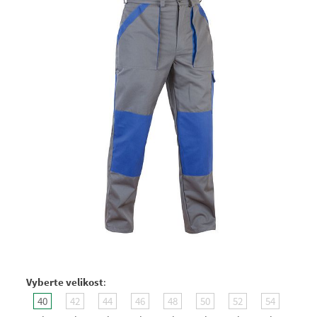
Vyberte velikost
:
40
42
44
46
48
50
52
54