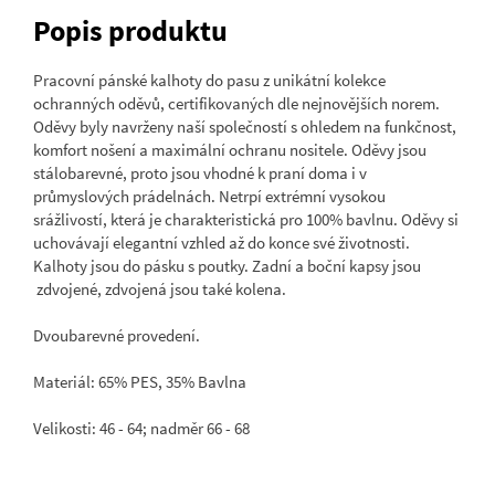
Popis produktu
Pracovní pánské kalhoty do pasu z unikátní kolekce
ochranných oděvů, certifikovaných dle nejnovějších norem.
Oděvy byly navrženy naší společností s ohledem na funkčnost,
komfort nošení a maximální ochranu nositele. Oděvy jsou
stálobarevné, proto jsou vhodné k praní doma i v
průmyslových prádelnách. Netrpí extrémní vysokou
srážlivostí, která je charakteristická pro 100% bavlnu. Oděvy si
uchovávají elegantní vzhled až do konce své životnosti.
Kalhoty jsou do pásku s poutky. Zadní a boční kapsy jsou
zdvojené, zdvojená jsou také kolena.
Dvoubarevné provedení.
Materiál: 65% PES, 35% Bavlna
Velikosti: 46 - 64; nadměr 66 - 68