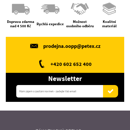
Doprava zdarma
Možnost
Kvalitní
Rychlá expedice
nad 4 500 Kč
osobního odběru
materiál
prodejna.oopp@petex.cz
+420 602 652 400
Newsletter