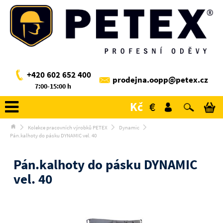
+420 602 652 400
prodejna.oopp@petex.cz
7:00-15:00 h
Kč
€
Kolekce pracovních výrobků PETEX
Dynamic
Pán.kalhoty do pásku DYNAMIC vel. 40
Pán.kalhoty do pásku DYNAMIC
vel. 40