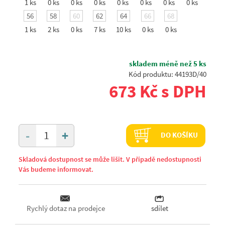
1 ks
0 ks
0 ks
0 ks
0 ks
0 ks
0 ks
0 ks
56
58
60
62
64
66
68
1 ks
2 ks
0 ks
7 ks
10 ks
0 ks
0 ks
skladem méně než 5 ks
Kód produktu: 44193D/40
673 Kč s DPH
+
-
DO KOŠÍKU
Skladová dostupnost se může lišit. V případě nedostupnosti
Vás budeme informovat.
Rychlý dotaz na prodejce
sdílet