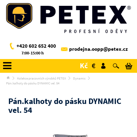
+420 602 652 400
prodejna.oopp@petex.cz
7:00-15:00 h
Kč
€
Kolekce pracovních výrobků PETEX
Dynamic
Pán.kalhoty do pásku DYNAMIC vel. 54
Pán.kalhoty do pásku DYNAMIC
vel. 54