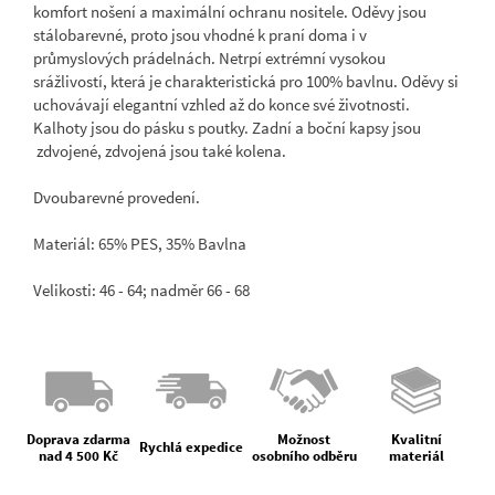
komfort nošení a maximální ochranu nositele. Oděvy jsou
stálobarevné, proto jsou vhodné k praní doma i v
průmyslových prádelnách. Netrpí extrémní vysokou
srážlivostí, která je charakteristická pro 100% bavlnu. Oděvy si
uchovávají elegantní vzhled až do konce své životnosti.
Kalhoty jsou do pásku s poutky. Zadní a boční kapsy jsou
zdvojené, zdvojená jsou také kolena.
Dvoubarevné provedení.
Materiál: 65% PES, 35% Bavlna
Velikosti: 46 - 64; nadměr 66 - 68
Doprava zdarma
Možnost
Kvalitní
Rychlá expedice
nad 4 500 Kč
osobního odběru
materiál