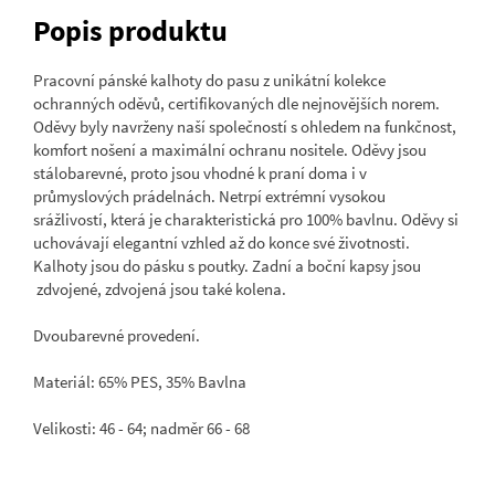
Popis produktu
Pracovní pánské kalhoty do pasu z unikátní kolekce
ochranných oděvů, certifikovaných dle nejnovějších norem.
Oděvy byly navrženy naší společností s ohledem na funkčnost,
komfort nošení a maximální ochranu nositele. Oděvy jsou
stálobarevné, proto jsou vhodné k praní doma i v
průmyslových prádelnách. Netrpí extrémní vysokou
srážlivostí, která je charakteristická pro 100% bavlnu. Oděvy si
uchovávají elegantní vzhled až do konce své životnosti.
Kalhoty jsou do pásku s poutky. Zadní a boční kapsy jsou
zdvojené, zdvojená jsou také kolena.
Dvoubarevné provedení.
Materiál: 65% PES, 35% Bavlna
Velikosti: 46 - 64; nadměr 66 - 68