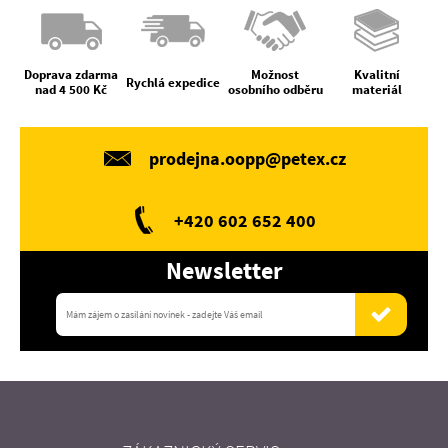
Doprava zdarma
Možnost
Kvalitní
Rychlá expedice
nad 4 500 Kč
osobního odběru
materiál
prodejna.oopp@petex.cz
+420 602 652 400
Newsletter