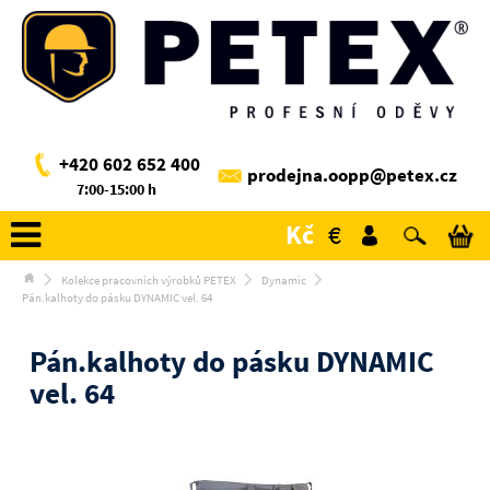
+420 602 652 400
prodejna.oopp@petex.cz
7:00-15:00 h
Kč
€
Kolekce pracovních výrobků PETEX
Dynamic
Pán.kalhoty do pásku DYNAMIC vel. 64
Pán.kalhoty do pásku DYNAMIC
vel. 64