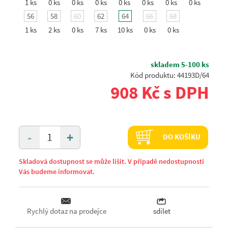
1 ks
0 ks
0 ks
0 ks
0 ks
0 ks
0 ks
0 ks
56
58
60
62
64
66
68
1 ks
2 ks
0 ks
7 ks
10 ks
0 ks
0 ks
skladem 5-100 ks
Kód produktu: 44193D/64
908 Kč s DPH
+
-
DO KOŠÍKU
Skladová dostupnost se může lišit. V případě nedostupnosti
Vás budeme informovat.
Rychlý dotaz na prodejce
sdílet