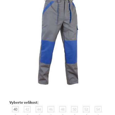
Vyberte velikost
:
40
42
44
46
48
50
52
54