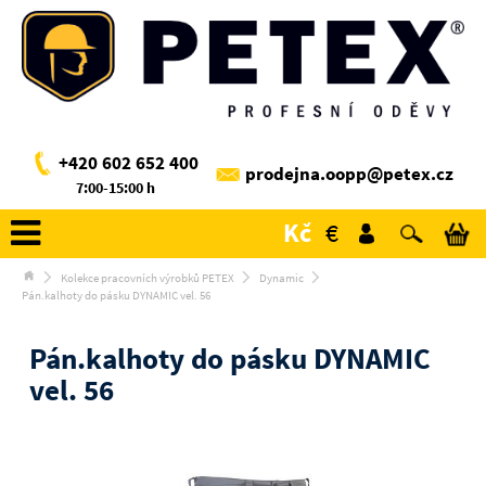
+420 602 652 400
prodejna.oopp@petex.cz
7:00-15:00 h
Kč
€
Kolekce pracovních výrobků PETEX
Dynamic
Pán.kalhoty do pásku DYNAMIC vel. 56
Pán.kalhoty do pásku DYNAMIC
vel. 56