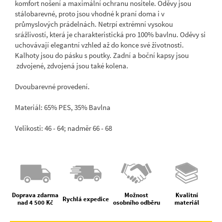
komfort nošení a maximální ochranu nositele. Oděvy jsou
stálobarevné, proto jsou vhodné k praní doma i v
průmyslových prádelnách. Netrpí extrémní vysokou
srážlivostí, která je charakteristická pro 100% bavlnu. Oděvy si
uchovávají elegantní vzhled až do konce své životnosti.
Kalhoty jsou do pásku s poutky. Zadní a boční kapsy jsou
zdvojené, zdvojená jsou také kolena.
Dvoubarevné provedení.
Materiál: 65% PES, 35% Bavlna
Velikosti: 46 - 64; nadměr 66 - 68
Doprava zdarma
Možnost
Kvalitní
Rychlá expedice
nad 4 500 Kč
osobního odběru
materiál